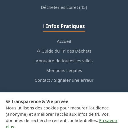
Déchèteries Loiret (45)
ℹ️ Infos Pratiques
Accueil
♻️ Guide du Tri des Déchets
Annuaire de toutes les villes
Mentions Légales
Contact / Signaler une erreur
🍪 Transparence & Vie privée
Nous utilisons des cookies pour mesurer l'audience
© 2026 PortailDesDechetsEnRegionCentre.fr — Site
(anonyme) et améliorer l'accès aux infos de tri. Vos
d'information privé, non affilié aux collectivités.
données de recherche restent confidentielles.
En savoir
plus
.