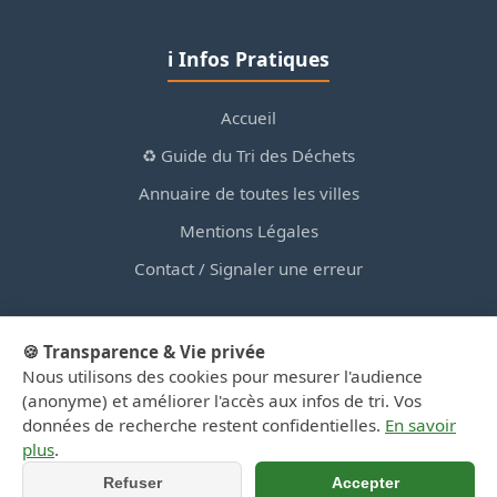
ℹ️ Infos Pratiques
Accueil
♻️ Guide du Tri des Déchets
Annuaire de toutes les villes
Mentions Légales
Contact / Signaler une erreur
🍪 Transparence & Vie privée
Nous utilisons des cookies pour mesurer l'audience
© 2026 PortailDesDechetsEnRegionCentre.fr — Site
(anonyme) et améliorer l'accès aux infos de tri. Vos
d'information privé, non affilié aux collectivités.
données de recherche restent confidentielles.
En savoir
plus
.
Refuser
Accepter
📍 Y aller (GPS)