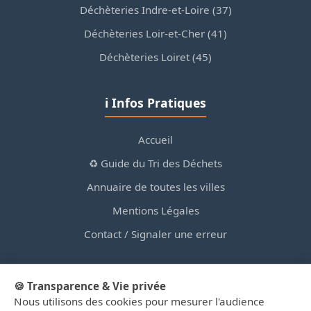
Déchèteries Indre-et-Loire (37)
Déchèteries Loir-et-Cher (41)
Déchèteries Loiret (45)
ℹ️ Infos Pratiques
Accueil
♻️ Guide du Tri des Déchets
Annuaire de toutes les villes
Mentions Légales
Contact / Signaler une erreur
🍪 Transparence & Vie privée
Nous utilisons des cookies pour mesurer l'audience
© 2026 PortailDesDechetsEnRegionCentre.fr — Site