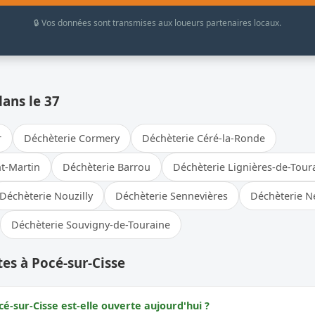
🔒 Vos données sont transmises aux loueurs partenaires locaux.
dans le 37
r
Déchèterie Cormery
Déchèterie Céré-la-Ronde
t-Martin
Déchèterie Barrou
Déchèterie Lignières-de-Tour
Déchèterie Nouzilly
Déchèterie Sennevières
Déchèterie N
Déchèterie Souvigny-de-Touraine
es à Pocé-sur-Cisse
é-sur-Cisse est-elle ouverte aujourd'hui ?