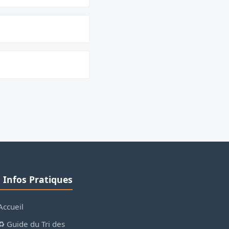
ℹ️ Infos Pratiques
Accueil
♻️ Guide du Tri des