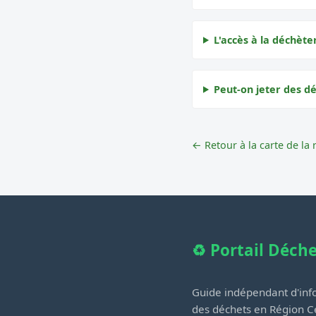
L'accès à la déchèter
Peut-on jeter des dé
← Retour à la carte de la 
♻️ Portail Déch
Guide indépendant d'info
des déchets en Région Ce