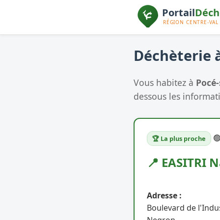
Déchèterie à
Vous habitez à
Pocé-
dessous les informati

🏆 La plus proche
📍 EASITRI 
Adresse :
Boulevard de l'Indu
Negron