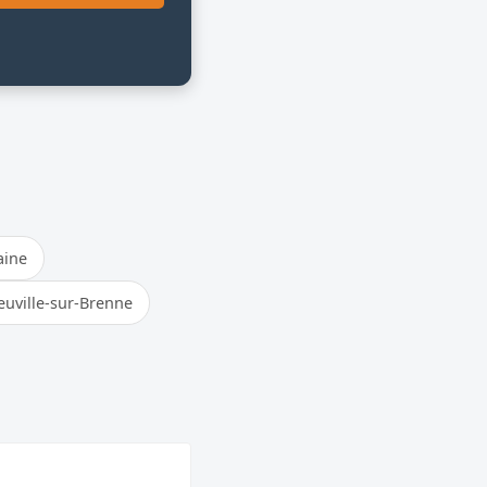
aine
euville-sur-Brenne