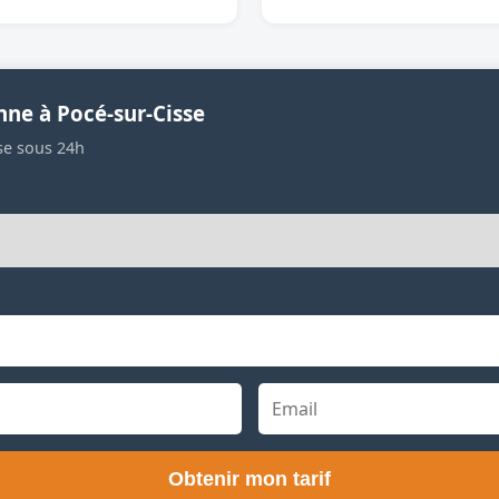
nne à Pocé-sur-Cisse
se sous 24h
Obtenir mon tarif