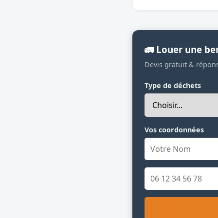
🚛 Louer une be
Devis gratuit & répon
Type de déchets
Vos coordonnées