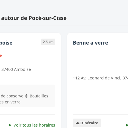
 autour de Pocé-sur-Cisse
boise
Benne a verre
2.6 km
mé
, 37400 Amboise
112 Av. Leonard de Vinci, 3
s de conserve
🧴 Bouteilles
les en verre
🚗 Itinéraire
Voir tous les horaires