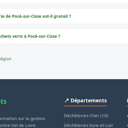
ie de Pocé-sur-Cisse est-il gratuit ?
chets verts à Pocé-sur-Cisse ?
région
ets
📍 Départements
Déchèteries Cher (18)
rmation sur la gestion
Déchèteries Eure-et-Loir
ntre-Val de Loire.