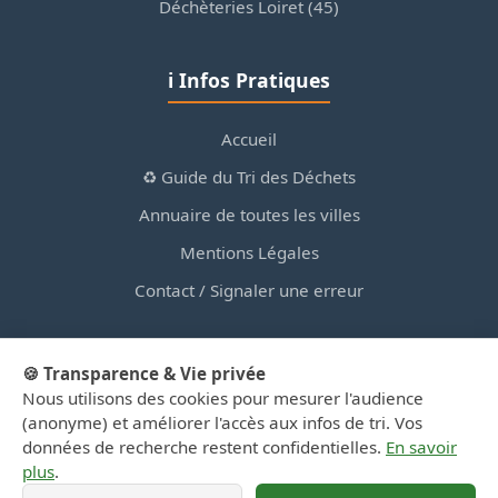
Déchèteries Loiret (45)
ℹ️ Infos Pratiques
Accueil
♻️ Guide du Tri des Déchets
Annuaire de toutes les villes
Mentions Légales
Contact / Signaler une erreur
🍪 Transparence & Vie privée
Nous utilisons des cookies pour mesurer l'audience
© 2026 PortailDesDechetsEnRegionCentre.fr — Site
(anonyme) et améliorer l'accès aux infos de tri. Vos
d'information privé, non affilié aux collectivités.
données de recherche restent confidentielles.
En savoir
plus
.