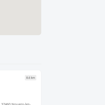
8.6 km
 37460 Nouans-les-