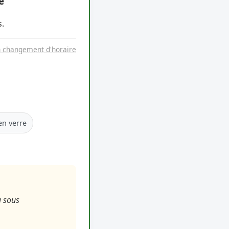
e
.
n changement d'horaire
en verre
u sous