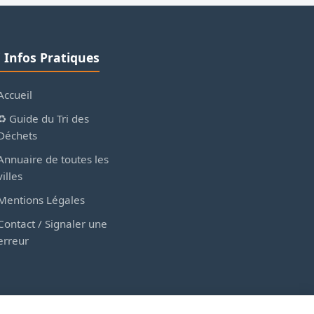
ℹ️ Infos Pratiques
Accueil
♻️ Guide du Tri des
Déchets
Annuaire de toutes les
villes
Mentions Légales
Contact / Signaler une
erreur