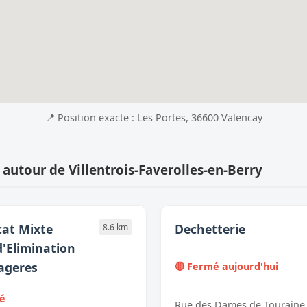
📍 Position exacte : Les Portes, 36600 Valencay
 autour de Villentrois-Faverolles-en-Berry
at Mixte
Dechetterie
8.6 km
d'Elimination
ageres
🔴 Fermé aujourd'hui
mé
Rue des Dames de Touraine,