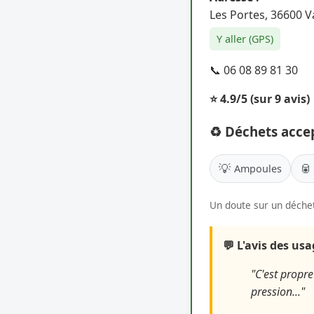
Les Portes, 36600 V
Y aller (GPS)
📞 06 08 89 81 30
⭐ 4.9/5
(sur 9 avis)
♻️ Déchets acce
💡
🥫
Ampoules
Un doute sur un déchet
💬 L'avis des us
"C'est propr
pression..."