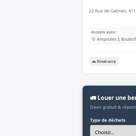
22 Rue de Gatines, 411
Accepte aussi :
💡 Ampoules
🍾 Boutei
🚗 Itinéraire
🚛 Louer une ben
Devis gratuit & répon
Type de déchets