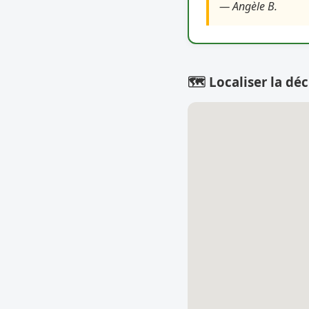
— Angèle B.
🗺️ Localiser la déc