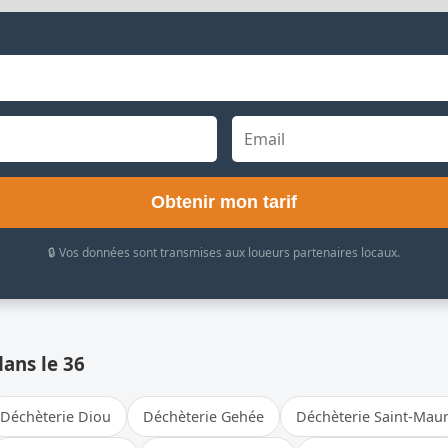
Obtenir mon tarif
🔒 Vos données sont transmises aux loueurs partenaires locaux.
dans le 36
Déchèterie Diou
Déchèterie Gehée
Déchèterie Saint-Mau