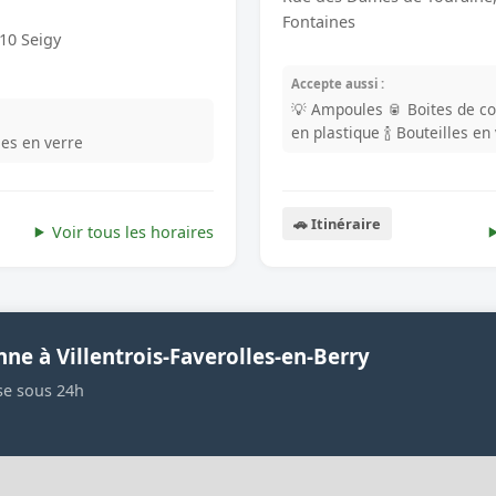
Fontaines
10 Seigy
Accepte aussi :
💡 Ampoules
🥫 Boites de c
en plastique
🍾 Bouteilles en
lles en verre
🚗 Itinéraire
Voir tous les horaires
ne à Villentrois-Faverolles-en-Berry
se sous 24h