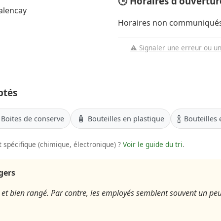
🕒 Horaires d'ouvertur
alencay
Horaires non communiqués
⚠️ Signaler une erreur ou u
ptés
🧴
🍾
Boites de conserve
Bouteilles en plastique
Bouteilles 
 spécifique (chimique, électronique) ?
Voir le guide du tri
.
agers
e et bien rangé. Par contre, les employés semblent souvent un pe