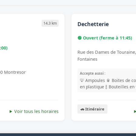
Dechetterie
14.3 km
🟢 Ouvert (ferme à 11:45)
:00)
Rue des Dames de Touraine,
Fontaines
60 Montresor
Accepte aussi :
💡 Ampoules
🥫 Boites de c
en plastique
🍾 Bouteilles en
🚗 Itinéraire
Voir tous les horaires