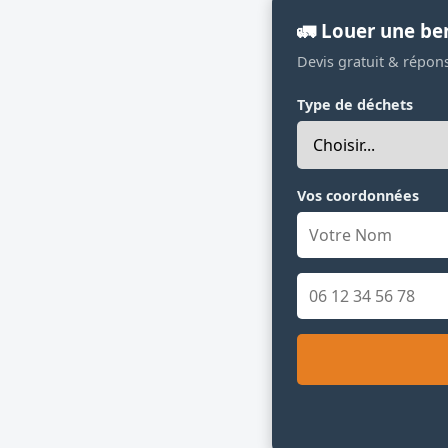
🚛 Louer une be
Devis gratuit & répon
Type de déchets
Vos coordonnées