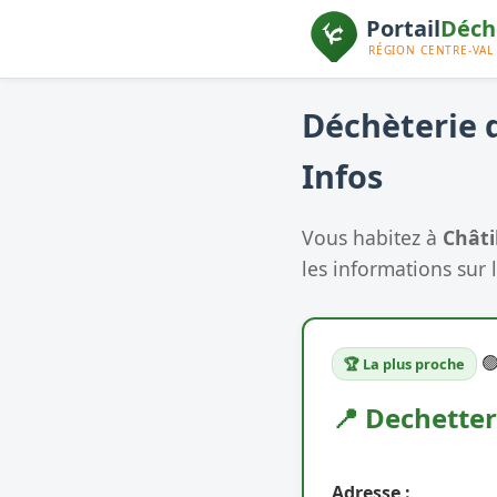
Déchèterie d
Infos
Vous habitez à
Châti
les informations sur l

🏆 La plus proche
📍 Dechette
Adresse :