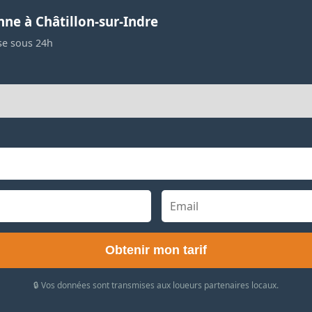
nne à Châtillon-sur-Indre
se sous 24h
Obtenir mon tarif
🔒 Vos données sont transmises aux loueurs partenaires locaux.