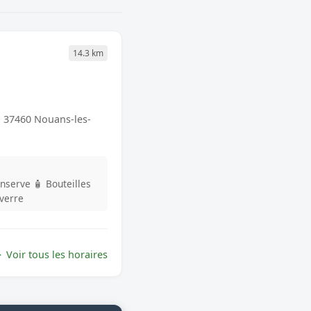
14.3 km
 37460 Nouans-les-
onserve
🧴 Bouteilles
 verre
Voir tous les horaires