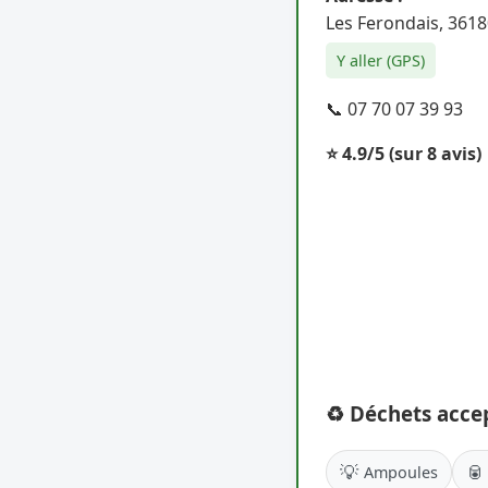
Les Ferondais, 361
Y aller (GPS)
📞 07 70 07 39 93
⭐ 4.9/5
(sur 8 avis)
♻️ Déchets acce
💡
🥫
Ampoules