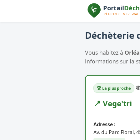
Déchèterie d
Vous habitez à
Orlé
informations sur la s

🏆 La plus proche
📍 Vege'tri
Adresse :
Av. du Parc Floral, 