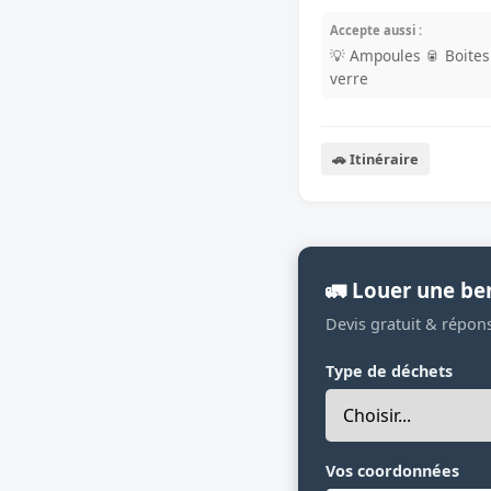
Accepte aussi :
💡 Ampoules
🥫 Boite
verre
🚗 Itinéraire
🚛 Louer une be
Devis gratuit & répon
Type de déchets
Vos coordonnées