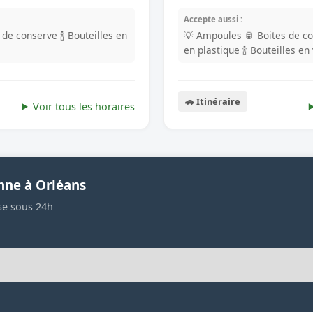
Accepte aussi :
s de conserve
🍾 Bouteilles en
💡 Ampoules
🥫 Boites de c
en plastique
🍾 Bouteilles en
🚗 Itinéraire
Voir tous les horaires
nne à Orléans
se sous 24h