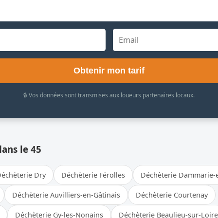
Obtenir mon tarif
🔒 Vos données sont transmises aux loueurs partenaires locaux.
dans le 45
échèterie Dry
Déchèterie Férolles
Déchèterie Dammarie-
Déchèterie Auvilliers-en-Gâtinais
Déchèterie Courtenay
Déchèterie Gy-les-Nonains
Déchèterie Beaulieu-sur-Loire