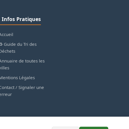
ℹ️ Infos Pratiques
Accueil
♻️ Guide du Tri des
Déchets
Annuaire de toutes les
villes
Mentions Légales
Contact / Signaler une
erreur