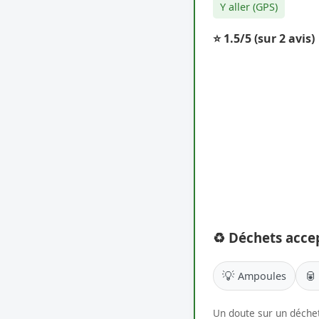
Y aller (GPS)
⭐ 1.5/5
(sur 2 avis)
♻️ Déchets acce
💡
🥫
Ampoules
Un doute sur un déchet