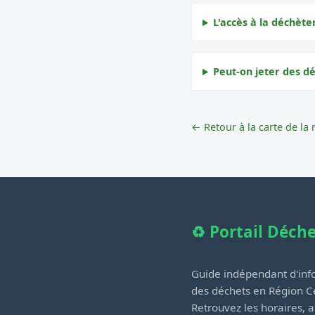
L'accès à la déchète
Peut-on jeter des d
← Retour à la carte de la 
♻️ Portail Déch
Guide indépendant d'info
des déchets en Région Ce
Retrouvez les horaires, a