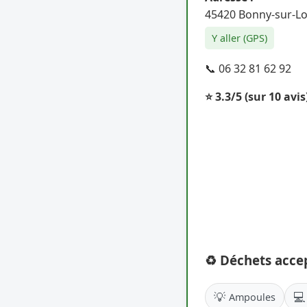
45420 Bonny-sur-Lo
Y aller (GPS)
📞 06 32 81 62 92
⭐ 3.3/5
(sur 10 avis
♻️ Déchets acce
💡
💻
Ampoules