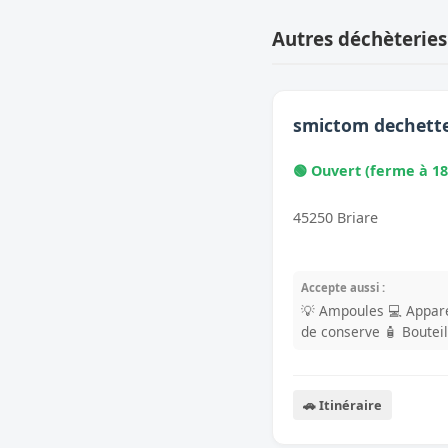
Autres déchèterie
smictom dechette
🟢 Ouvert (ferme à 18
45250 Briare
Accepte aussi :
💡 Ampoules
💻 Appare
de conserve
🧴 Boutei
🚗 Itinéraire