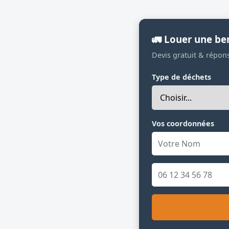
🚛 Louer une b
Devis gratuit & répon
Type de déchets
Vos coordonnées