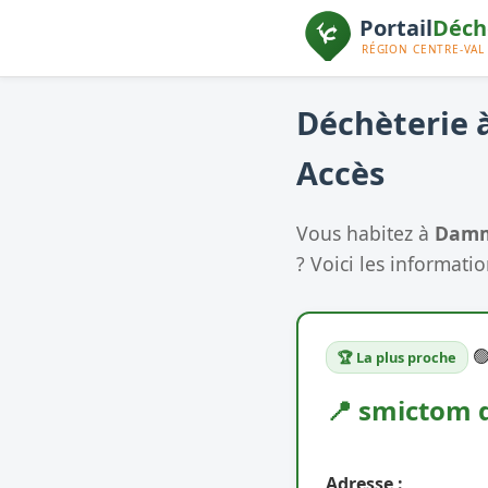
Déchèterie à
Accès
Vous habitez à
Damm
? Voici les informatio

🏆 La plus proche
📍 smictom 
Adresse :