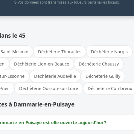
🔒 Vos données sont transmises aux loueurs partenaires locaux.
dans le 45
e-Saint-Mesmin
Déchèterie Thorailles
Déchèterie Nargis
ien
Déchèterie Lion-en-Beauce
Déchèterie Chaussy
-sur-Essonne
Déchèterie Audeville
Déchèterie Guilly
Vieil
Déchèterie Ousson-sur-Loire
Déchèterie Combreux
tes à Dammarie-en-Puisaye
mmarie-en-Puisaye est-elle ouverte aujourd'hui ?