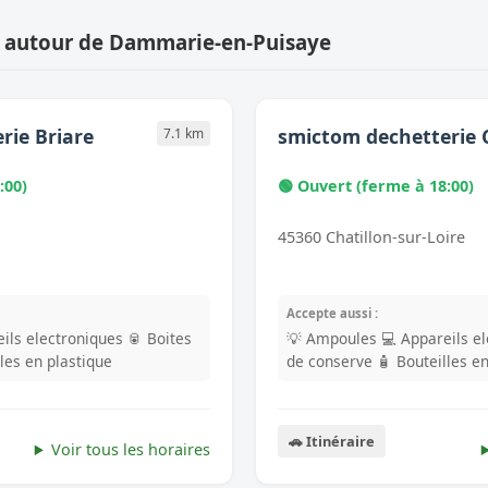
s autour de Dammarie-en-Puisaye
rie Briare
smictom dechetterie 
7.1 km
:00)
🟢 Ouvert (ferme à 18:00)
45360 Chatillon-sur-Loire
Accepte aussi :
ils electroniques
🥫 Boites
💡 Ampoules
💻 Appareils e
lles en plastique
de conserve
🧴 Bouteilles e
🚗 Itinéraire
Voir tous les horaires