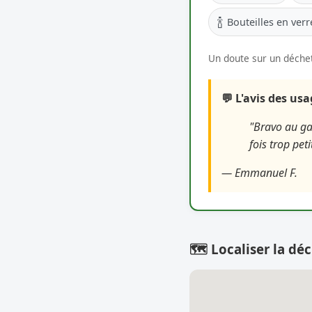
🍾
Bouteilles en verr
Un doute sur un déchet
💬 L'avis des us
"Bravo au gar
fois trop pet
— Emmanuel F.
🗺️ Localiser la déc