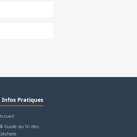
ℹ️ Infos Pratiques
Accueil
♻️ Guide du Tri des
Déchets