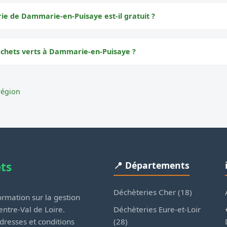
rie de Dammarie-en-Puisaye est-il gratuit ?
échets verts à Dammarie-en-Puisaye ?
région
ets
📍 Départements
Déchèteries Cher (18)
rmation sur la gestion
Déchèteries Eure-et-Loir
ntre-Val de Loire.
(28)
dresses et conditions