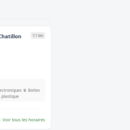
Chatillon
7.1 km
lectroniques
🥫 Boites
n plastique
Voir tous les horaires