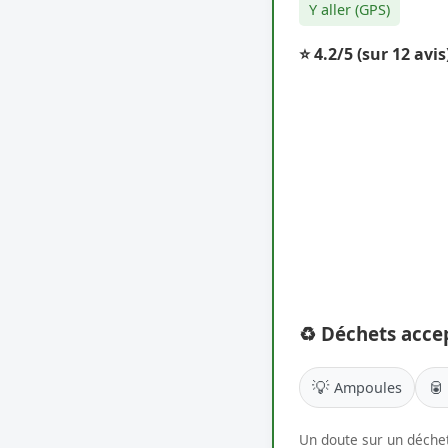
Y aller (GPS)
⭐ 4.2/5
(sur 12 avis
♻️ Déchets acce
💡
🥫
Ampoules
Un doute sur un déchet