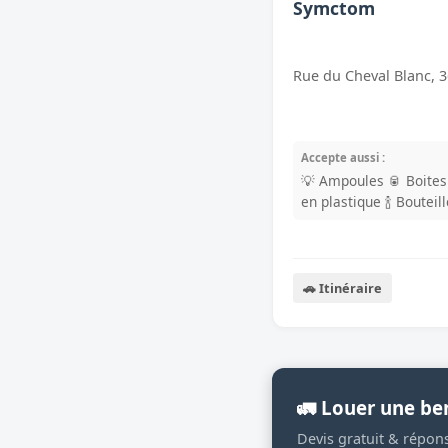
Symctom
Rue du Cheval Blanc, 3
Accepte aussi :
💡 Ampoules
🥫 Boite
en plastique
🍾 Bouteil
🚗 Itinéraire
🚛 Louer une be
Devis gratuit & répon