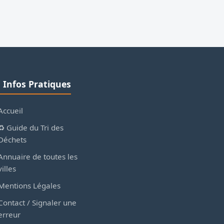
ℹ️ Infos Pratiques
Accueil
♻️ Guide du Tri des
Déchets
Annuaire de toutes les
villes
Mentions Légales
Contact / Signaler une
erreur