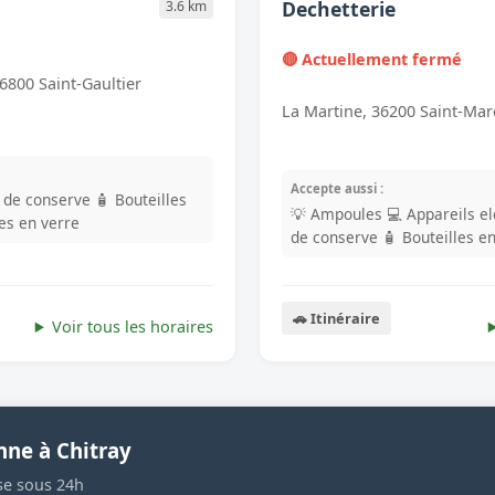
Dechetterie
3.6 km
🔴 Actuellement fermé
6800 Saint-Gaultier
La Martine, 36200 Saint-Mar
Accepte aussi :
s de conserve
🧴 Bouteilles
💡 Ampoules
💻 Appareils e
les en verre
de conserve
🧴 Bouteilles e
🚗 Itinéraire
Voir tous les horaires
nne à Chitray
se sous 24h