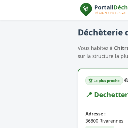
Déchèterie d
Vous habitez à
Chitr
sur la structure la pl

🏆 La plus proche
📍 Dechette
Adresse :
36800 Rivarennes