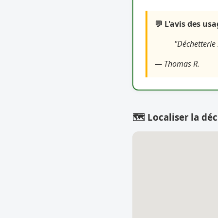
💬 L'avis des us
"Déchetterie 
— Thomas R.
🗺️ Localiser la déc