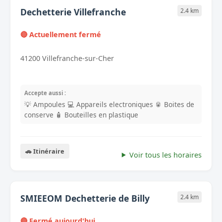
Dechetterie Villefranche
2.4 km
🔴 Actuellement fermé
41200 Villefranche-sur-Cher
Accepte aussi :
💡 Ampoules
💻 Appareils electroniques
🥫 Boites de
conserve
🧴 Bouteilles en plastique
🚗 Itinéraire
Voir tous les horaires
SMIEEOM Dechetterie de Billy
2.4 km
🔴 Fermé aujourd'hui