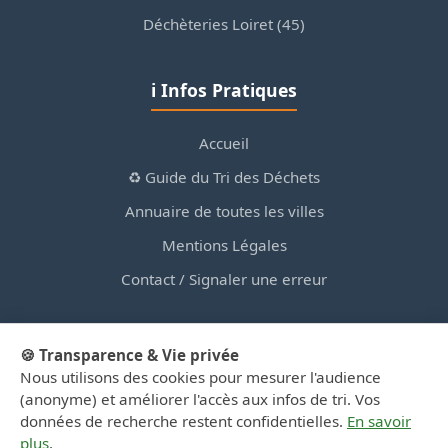
Déchèteries Loiret (45)
ℹ️ Infos Pratiques
Accueil
♻️ Guide du Tri des Déchets
Annuaire de toutes les villes
Mentions Légales
Contact / Signaler une erreur
🍪 Transparence & Vie privée
Nous utilisons des cookies pour mesurer l'audience
© 2026 PortailDesDechetsEnRegionCentre.fr — Site
(anonyme) et améliorer l'accès aux infos de tri. Vos
d'information privé, non affilié aux collectivités.
données de recherche restent confidentielles.
En savoir
plus
.