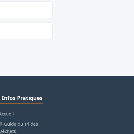
ℹ️ Infos Pratiques
Accueil
♻️ Guide du Tri des
Déchets