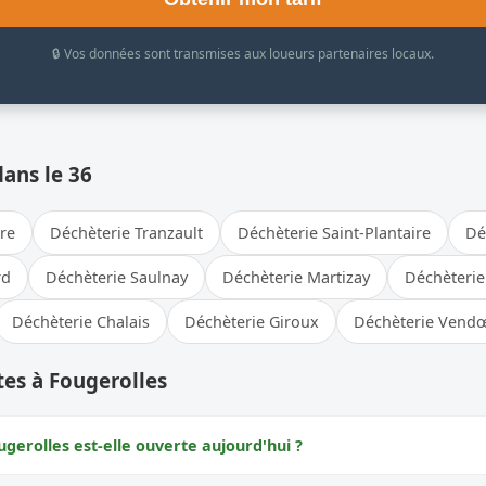
🔒 Vos données sont transmises aux loueurs partenaires locaux.
dans le 36
bre
Déchèterie Tranzault
Déchèterie Saint-Plantaire
Dé
rd
Déchèterie Saulnay
Déchèterie Martizay
Déchèterie
Déchèterie Chalais
Déchèterie Giroux
Déchèterie Vend
es à Fougerolles
gerolles est-elle ouverte aujourd'hui ?