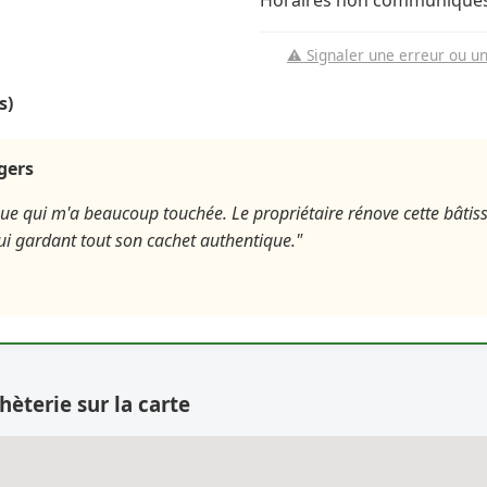
Horaires non communiqués
⚠️ Signaler une erreur ou u
s)
agers
que qui m'a beaucoup touchée. Le propriétaire rénove cette bâtis
lui gardant tout son cachet authentique."
hèterie sur la carte