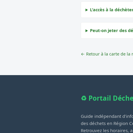
L'accès à la déchèter
Peut-on jeter des dé
← Retour à la carte de la 
♻️ Portail Déch
Guide indépendant d'info
des déchets en Région Ce
Retrouvez les horaires, a