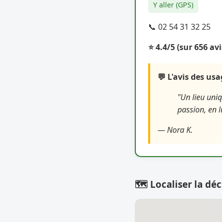
Y aller (GPS)
📞 02 54 31 32 25
⭐ 4.4/5
(sur 656 avi
💬 L'avis des us
"Un lieu uni
passion, en 
— Nora K.
🗺️ Localiser la déc