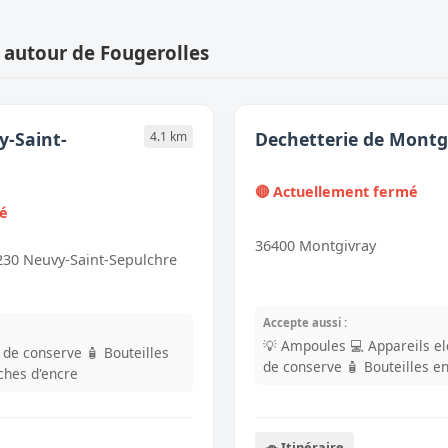
 autour de Fougerolles
y-Saint-
Dechetterie de Montg
4.1 km
🔴 Actuellement fermé
mé
36400 Montgivray
6230 Neuvy-Saint-Sepulchre
Accepte aussi :
💡 Ampoules
💻 Appareils e
s de conserve
🧴 Bouteilles
de conserve
🧴 Bouteilles e
uches d'encre
🚗 Itinéraire