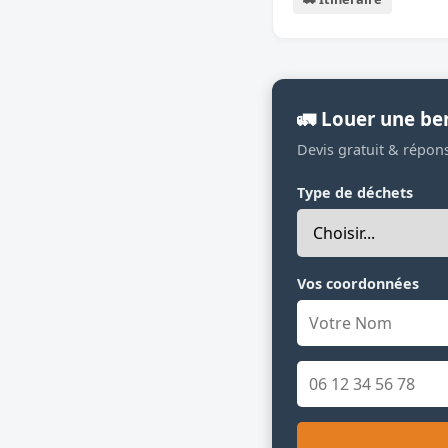
🚛 Louer une be
Devis gratuit & répon
Type de déchets
Vos coordonnées