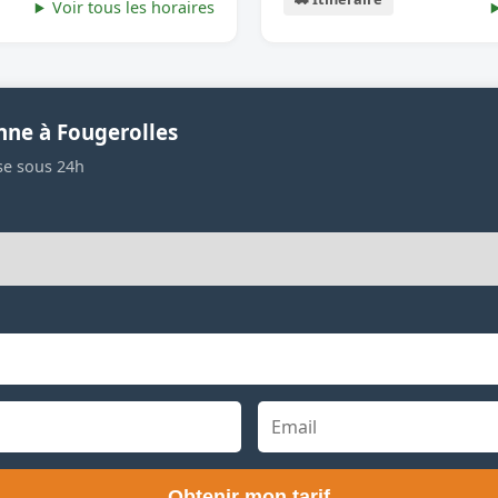
Voir tous les horaires
nne à Fougerolles
se sous 24h
Obtenir mon tarif