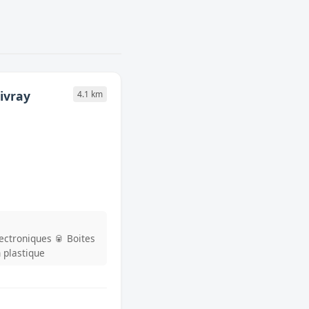
ivray
4.1 km
lectroniques
🥫 Boites
n plastique