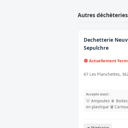
Autres déchèteries
Dechetterie Neuv
Sepulchre
🔴 Actuellement fer
67 Les Planchettes, 3
Accepte aussi :
💡 Ampoules
🥫 Boite
en plastique
🗑️ Carto
🚗 Itinéraire