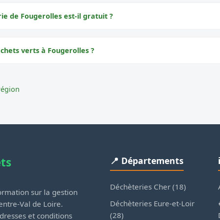
ie de Fougerolles est-il gratuit ?
chets verts à Fougerolles ?
région
ets
📍 Départements
Déchèteries Cher (18)
rmation sur la gestion
Déchèteries Eure-et-Loir
ntre-Val de Loire.
(28)
dresses et conditions