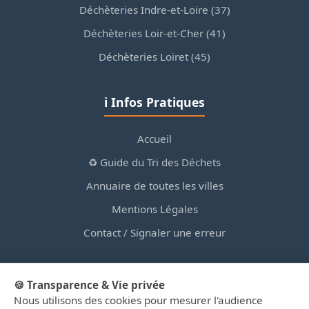
Déchèteries Indre-et-Loire (37)
Déchèteries Loir-et-Cher (41)
Déchèteries Loiret (45)
ℹ️ Infos Pratiques
Accueil
♻️ Guide du Tri des Déchets
Annuaire de toutes les villes
Mentions Légales
Contact / Signaler une erreur
🍪 Transparence & Vie privée
Nous utilisons des cookies pour mesurer l'audience
© 2026 PortailDesDechetsEnRegionCentre.fr — Site