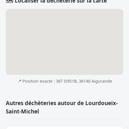
🗺️ Localiser la déchèterie sur la carte
📍 Position exacte : 387 D951B, 36140 Aigurande
Autres déchèteries autour de Lourdoueix-
Saint-Michel