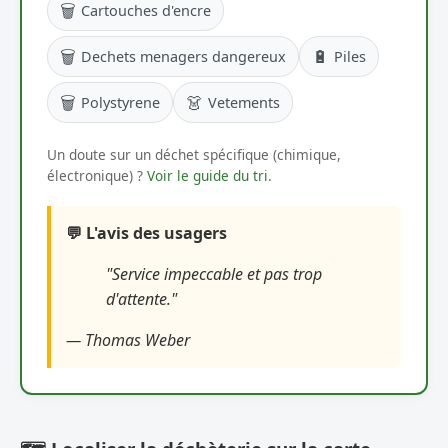
🗑️
Cartouches d'encre
🗑️
🔋
Dechets menagers dangereux
Piles
🗑️
👗
Polystyrene
Vetements
Un doute sur un déchet spécifique (chimique,
électronique) ?
Voir le guide du tri
.
💬 L'avis des usagers
"Service impeccable et pas trop
d'attente."
— Thomas Weber