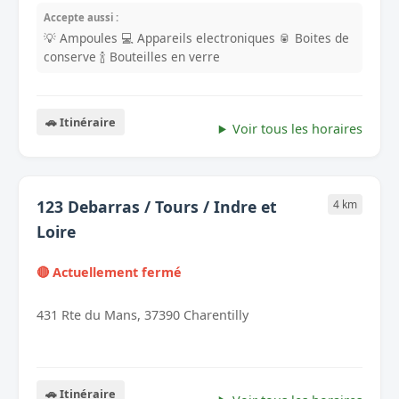
Accepte aussi :
💡 Ampoules
💻 Appareils electroniques
🥫 Boites de
conserve
🍾 Bouteilles en verre
🚗 Itinéraire
Voir tous les horaires
123 Debarras / Tours / Indre et
4 km
Loire
🔴 Actuellement fermé
431 Rte du Mans, 37390 Charentilly
🚗 Itinéraire