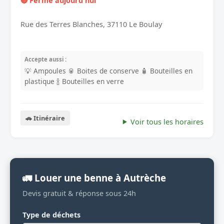
🔴 Fermé aujourd'hui
Rue des Terres Blanches, 37110 Le Boulay
Accepte aussi :
💡 Ampoules
🥫 Boites de conserve
🧴 Bouteilles en
plastique
🍾 Bouteilles en verre
🚗 Itinéraire
Voir tous les horaires
🚛 Louer une benne à Autrèche
Devis gratuit & réponse sous 24h
Type de déchets