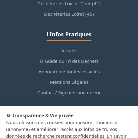
Déchèteries Loir-et-Cher (41)
Déchèteries Loiret (45)
ℹ️ Infos Pratiques
Accueil
♻️ Guide du Tri des Déchets
Annuaire de toutes les villes
Mentions Légales
Contact / Signaler une erreur
🍪 Transparence & Vie privée
Nous utilisons des cookies pour mesurer l'audience
© 2026 PortailDesDechetsEnRegionCentre.fr — Site
(anonyme) et améliorer l'accès aux infos de tri. Vos
d'information privé, non affilié aux collectivités.
données de recherche restent confidentielles.
En savoir