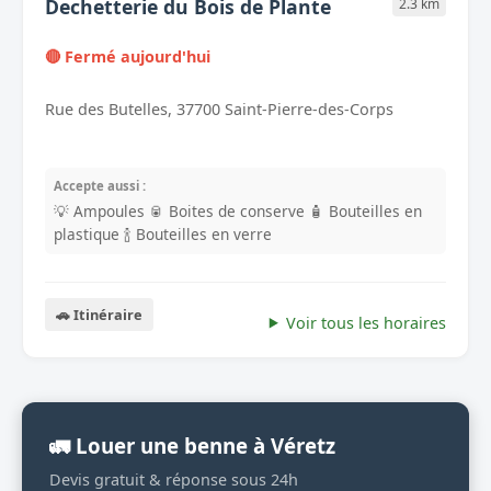
Dechetterie du Bois de Plante
2.3 km
🔴 Fermé aujourd'hui
Rue des Butelles, 37700 Saint-Pierre-des-Corps
Accepte aussi :
💡 Ampoules
🥫 Boites de conserve
🧴 Bouteilles en
plastique
🍾 Bouteilles en verre
🚗 Itinéraire
Voir tous les horaires
🚛 Louer une benne à Véretz
Devis gratuit & réponse sous 24h