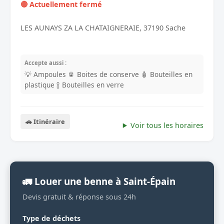
🔴 Actuellement fermé
LES AUNAYS ZA LA CHATAIGNERAIE, 37190 Sache
Accepte aussi :
💡 Ampoules
🥫 Boites de conserve
🧴 Bouteilles en
plastique
🍾 Bouteilles en verre
🚗 Itinéraire
Voir tous les horaires
🚛 Louer une benne à Saint-Épain
Devis gratuit & réponse sous 24h
Type de déchets