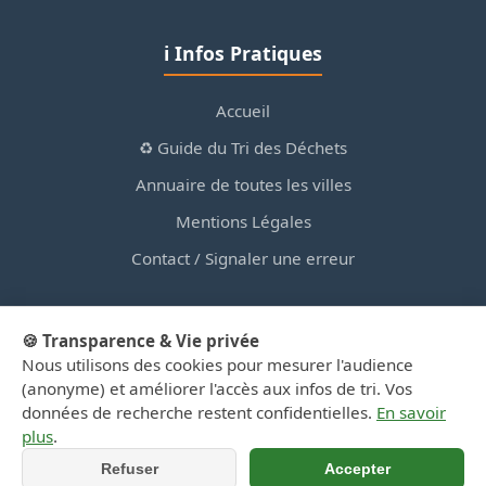
ℹ️ Infos Pratiques
Accueil
♻️ Guide du Tri des Déchets
Annuaire de toutes les villes
Mentions Légales
Contact / Signaler une erreur
🍪 Transparence & Vie privée
Nous utilisons des cookies pour mesurer l'audience
© 2026 PortailDesDechetsEnRegionCentre.fr — Site
(anonyme) et améliorer l'accès aux infos de tri. Vos
d'information privé, non affilié aux collectivités.
données de recherche restent confidentielles.
En savoir
plus
.
Refuser
Accepter
📞 Appeler
📍 Y aller (GPS)