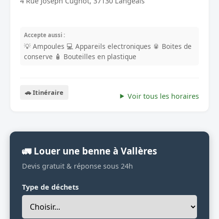
4 Rue Joseph Cugnot, 37130 Langeais
Accepte aussi :
💡 Ampoules
💻 Appareils electroniques
🥫 Boites de
conserve
🧴 Bouteilles en plastique
🚗 Itinéraire
Voir tous les horaires
🚛 Louer une benne à Vallères
Devis gratuit & réponse sous 24h
Type de déchets