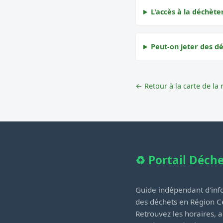
L'accès à la déchèter
Peut-on jeter des dé
← Retour à la carte de la 
♻️ Portail Déch
Guide indépendant d'info
des déchets en Région Ce
Retrouvez les horaires, a