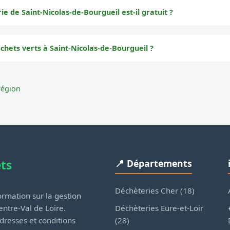
ie de Saint-Nicolas-de-Bourgueil est-il gratuit ?
chets verts à Saint-Nicolas-de-Bourgueil ?
région
ets
📍 Départements
Déchèteries Cher (18)
rmation sur la gestion
Déchèteries Eure-et-Loir
ntre-Val de Loire.
(28)
dresses et conditions