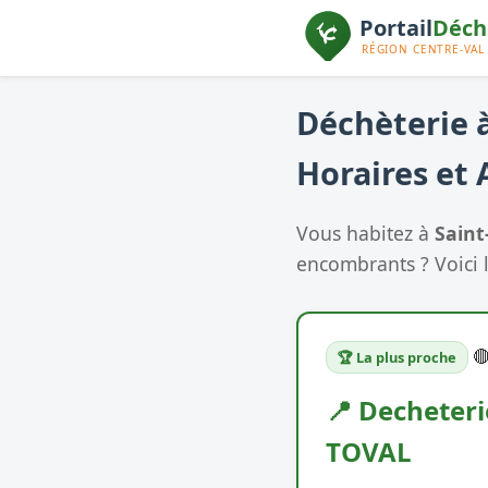
Déchèterie à
Horaires et 
Vous habitez à
Saint
encombrants ? Voici l

🏆 La plus proche
📍 Decheteri
TOVAL