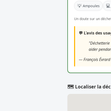
💡
💻
Ampoules
Un doute sur un déchet
💬 L'avis des us
"Déchetterie 
aider pendan
— François Évrard
🗺️ Localiser la déc