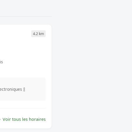
4.2 km
is
lectroniques
🍾
Voir tous les horaires