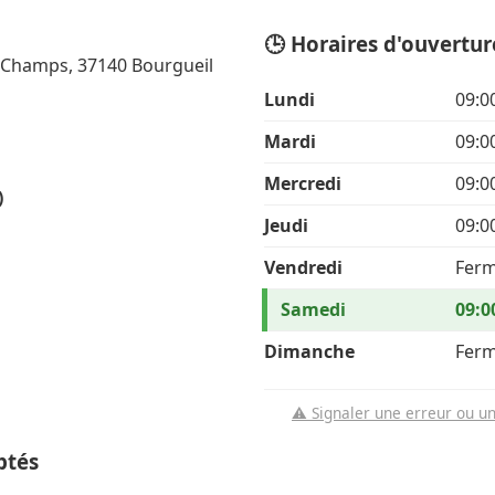
🕒 Horaires d'ouvertur
s Champs, 37140 Bourgueil
Lundi
09:0
Mardi
09:0
Mercredi
09:0
)
Jeudi
09:0
Vendredi
Fer
Samedi
09:0
Dimanche
Fer
⚠️ Signaler une erreur ou u
ptés