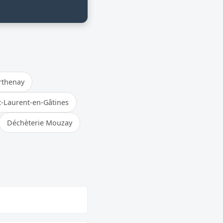
rthenay
t-Laurent-en-Gâtines
Déchèterie Mouzay