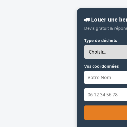
🚛 Louer une be
Devis gratuit & répon
Type de déchets
Vos coordonnées