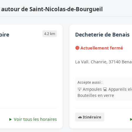
 autour de Saint-Nicolas-de-Bourgueil
oire
Decheterie de Benais
4.2 km
🔴 Actuellement fermé
La Vall. Chanrie, 37140 Bena
Accepte aussi :
💡 Ampoules
💻 Appareils e
Bouteilles en verre
🚗 Itinéraire
Voir tous les horaires