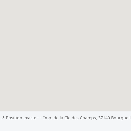
📍 Position exacte : 1 Imp. de la Cle des Champs, 37140 Bourgueil