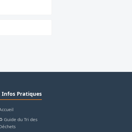
ℹ️ Infos Pratiques
Accueil
♻️ Guide du Tri des
Déchets