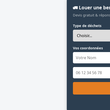
🚛 Louer une be
Devis gratuit & répon
Type de déchets
Vos coordonnées