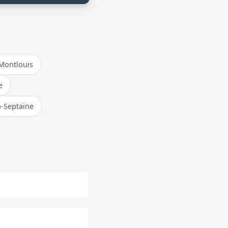
Montlouis
e
n-Septaine