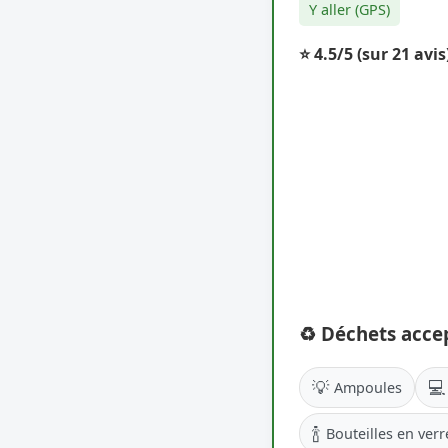
Y aller (GPS)
⭐ 4.5/5
(sur 21 avis
♻️ Déchets acce
💡
💻
Ampoules
🍾
Bouteilles en verr