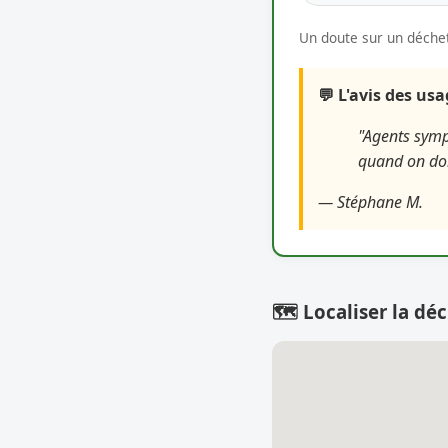
Un doute sur un déchet
💬 L'avis des us
"Agents symp
quand on doit
— Stéphane M.
🗺️ Localiser la déc