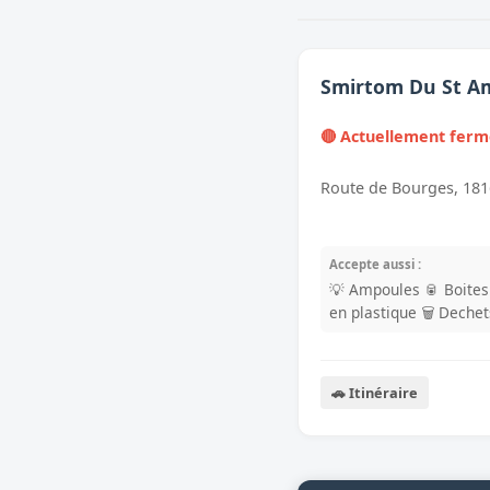
Smirtom Du St A
🔴 Actuellement fer
Route de Bourges, 181
Accepte aussi :
💡 Ampoules
🥫 Boite
en plastique
🗑️ Dech
🚗 Itinéraire