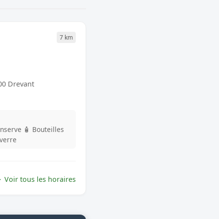
7 km
00 Drevant
onserve
🧴 Bouteilles
 verre
Voir tous les horaires