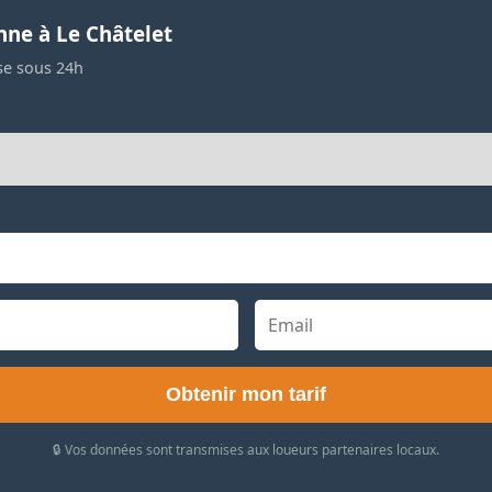
nne à Le Châtelet
se sous 24h
Obtenir mon tarif
🔒 Vos données sont transmises aux loueurs partenaires locaux.