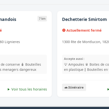
mandois
Dechetterie Smirtom
7 km
mé
🔴 Actuellement fermé
60 Lignieres
1300 Rte de Montlucon, 182
Accepte aussi :
s de conserve
🧴 Bouteilles
💡 Ampoules
🥫 Boites de c
ets menagers dangereux
en plastique
🍾 Bouteilles en
🚗 Itinéraire
Voir tous les horaires