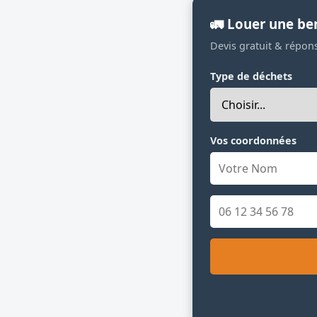
🚛 Louer une be
Devis gratuit & répon
Type de déchets
Vos coordonnées