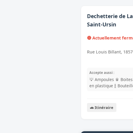
Dechetterie de La
Saint-Ursin
🔴 Actuellement fer
Rue Louis Billant, 185
Accepte aussi :
💡 Ampoules
🥫 Boite
en plastique
🍾 Bouteil
🚗 Itinéraire