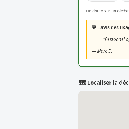
Un doute sur un déchet
💬 L'avis des us
"Personnel ag
— Marc D.
🗺️ Localiser la déc