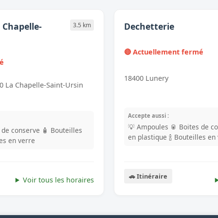
 Chapelle-
Dechetterie
3.5 km
🔴 Actuellement fermé
mé
18400 Lunery
70 La Chapelle-Saint-Ursin
Accepte aussi :
💡 Ampoules
🥫 Boites de c
s de conserve
🧴 Bouteilles
en plastique
🍾 Bouteilles en
les en verre
🚗 Itinéraire
Voir tous les horaires