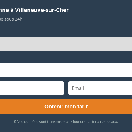
nne à Villeneuve-sur-Cher
se sous 24h
Obtenir mon tarif
🔒 Vos données sont transmises aux loueurs partenaires locaux.