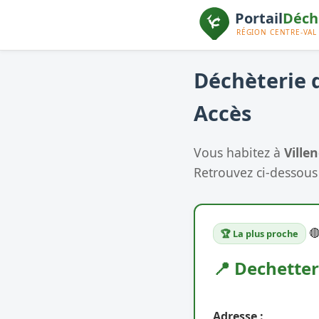
Déchèterie d
Accès
Vous habitez à
Ville
Retrouvez ci-dessous 

🏆 La plus proche
📍 Dechetter
Adresse :