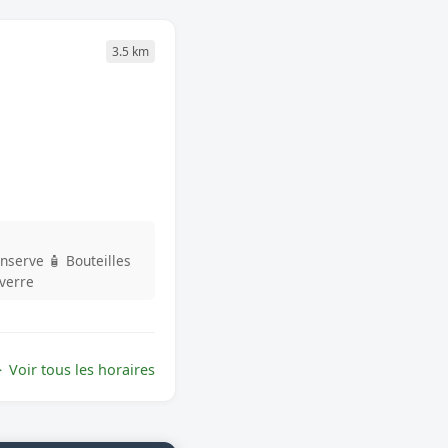
3.5 km
onserve
🧴 Bouteilles
 verre
Voir tous les horaires