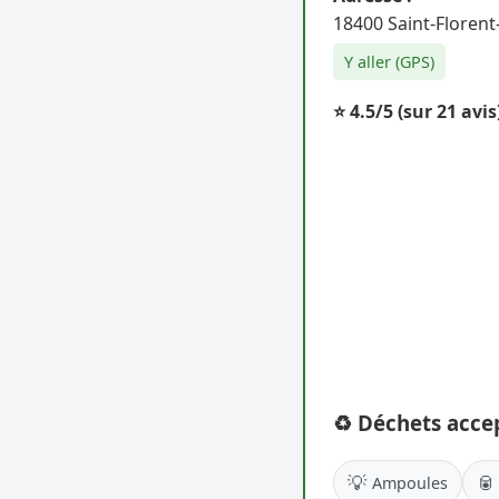
18400 Saint-Florent
Y aller (GPS)
⭐ 4.5/5
(sur 21 avis
♻️ Déchets acce
💡
🥫
Ampoules