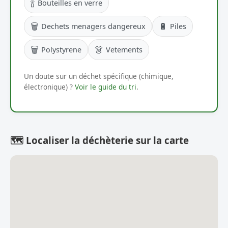
🍾
Bouteilles en verre
🗑️
🔋
Dechets menagers dangereux
Piles
🗑️
👗
Polystyrene
Vetements
Un doute sur un déchet spécifique (chimique,
électronique) ?
Voir le guide du tri
.
🗺️ Localiser la déchèterie sur la carte