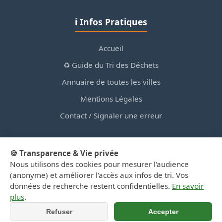
ℹ️ Infos Pratiques
Accueil
♻️ Guide du Tri des Déchets
Annuaire de toutes les villes
Mentions Légales
Contact / Signaler une erreur
🍪 Transparence & Vie privée
Nous utilisons des cookies pour mesurer l'audience
© 2026 PortailDesDechetsEnRegionCentre.fr — Site
(anonyme) et améliorer l'accès aux infos de tri. Vos
d'information privé, non affilié aux collectivités.
données de recherche restent confidentielles.
En savoir
plus
.
Refuser
Accepter
📞 Appeler
📍 Y aller (GPS)