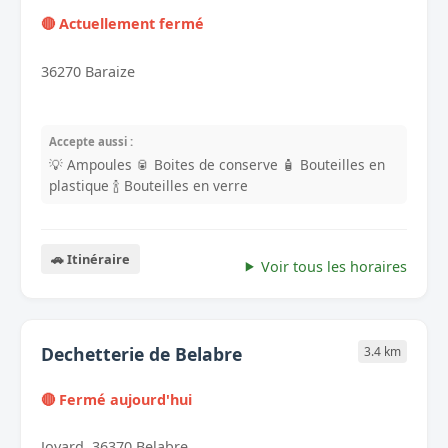
🔴 Actuellement fermé
36270 Baraize
Accepte aussi :
💡 Ampoules
🥫 Boites de conserve
🧴 Bouteilles en
plastique
🍾 Bouteilles en verre
🚗 Itinéraire
Voir tous les horaires
Dechetterie de Belabre
3.4 km
🔴 Fermé aujourd'hui
Jovard, 36370 Belabre