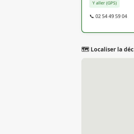
Y aller (GPS)
📞 02 54 49 59 04
🗺️ Localiser la déc