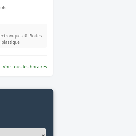
ols
lectroniques
🥫 Boites
n plastique
Voir tous les horaires