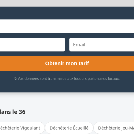
Obtenir mon tarif
🔒 Vos données sont transmises aux loueurs partenaires locaux.
dans le 36
échèterie Vigoulant
Déchèterie Écueillé
Déchèterie Jeu-M