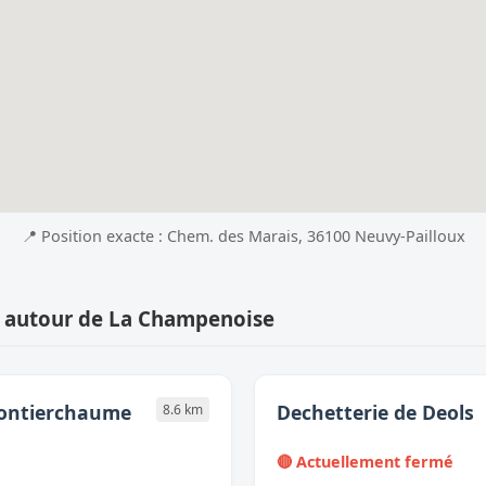
📍 Position exacte : Chem. des Marais, 36100 Neuvy-Pailloux
s autour de La Champenoise
Montierchaume
Dechetterie de Deols
8.6 km
🔴 Actuellement fermé