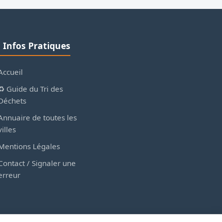
ℹ️ Infos Pratiques
Accueil
♻️ Guide du Tri des
Déchets
Annuaire de toutes les
villes
Mentions Légales
Contact / Signaler une
erreur