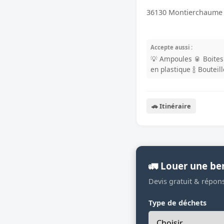
36130 Montierchaume
Accepte aussi :
💡 Ampoules
🥫 Boite
en plastique
🍾 Bouteil
🚗 Itinéraire
🚛 Louer une b
Devis gratuit & répon
Type de déchets