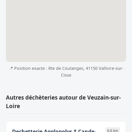
📍 Position exacte : Rte de Coulanges, 41150 Valloire-sur-
Cisse
Autres déchèteries autour de Veuzain-sur-
Loire
Dechetterie Agglopolys * Cande-
6.6 km