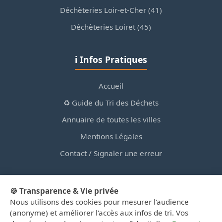
Déchèteries Loir-et-Cher (41)
Déchèteries Loiret (45)
ℹ️ Infos Pratiques
Accueil
♻️ Guide du Tri des Déchets
Annuaire de toutes les villes
Mentions Légales
Contact / Signaler une erreur
🍪 Transparence & Vie privée
Nous utilisons des cookies pour mesurer l'audience
© 2026 PortailDesDechetsEnRegionCentre.fr — Site
(anonyme) et améliorer l'accès aux infos de tri. Vos
d'information privé, non affilié aux collectivités.