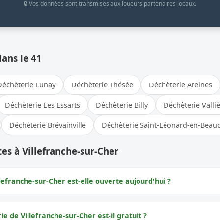
🔒 Vos données sont transmises aux loueurs partenaires locaux.
dans le 41
Déchèterie Lunay
Déchèterie Thésée
Déchèterie Areines
Déchèterie Les Essarts
Déchèterie Billy
Déchèterie Valli
Déchèterie Brévainville
Déchèterie Saint-Léonard-en-Beau
es à Villefranche-sur-Cher
lefranche-sur-Cher est-elle ouverte aujourd'hui ?
ie de Villefranche-sur-Cher est-il gratuit ?