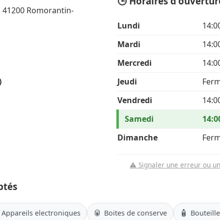
🕒 Horaires d'ouvertur
, 41200 Romorantin-
Lundi
14:0
Mardi
14:0
Mercredi
14:0
)
Jeudi
Fer
Vendredi
14:0
Samedi
14:0
Dimanche
Fer
⚠️ Signaler une erreur ou u
ptés
🥫
🧴
Appareils electroniques
Boites de conserve
Bouteill