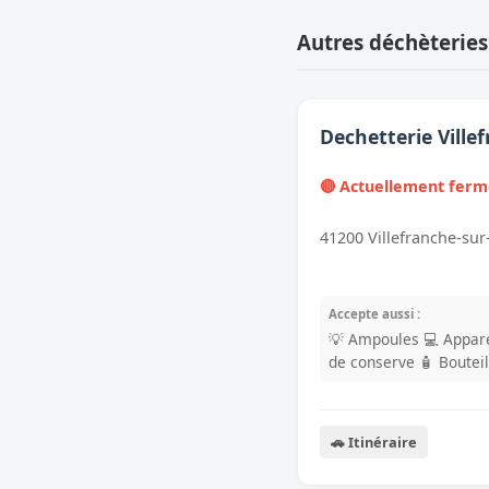
Autres déchèteries
Dechetterie Ville
🔴 Actuellement fer
41200 Villefranche-sur
Accepte aussi :
💡 Ampoules
💻 Appare
de conserve
🧴 Boutei
🚗 Itinéraire