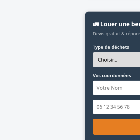
🚛 Louer une be
Devis gratuit & répon
Type de déchets
Vos coordonnées