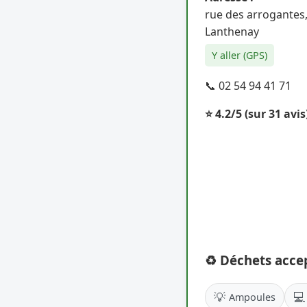
rue des arrogantes
Lanthenay
Y aller (GPS)
📞 02 54 94 41 71
⭐ 4.2/5
(sur 31 avis
♻️ Déchets acce
💡
💻
Ampoules