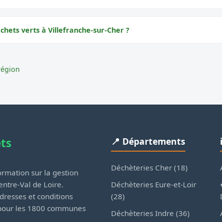
chets verts à Villefranche-sur-Cher ?
région
ets
📍 Départements
Déchèteries Cher (18)
rmation sur la gestion
Déchèteries Eure-et-Loir
ntre-Val de Loire.
(28)
dresses et conditions
 pour les 1800 communes
Déchèteries Indre (36)