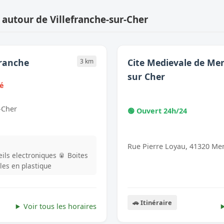
 autour de Villefranche-sur-Cher
franche
Cite Medievale de M
3 km
sur Cher
mé
-Cher
🟢 Ouvert 24h/24
Rue Pierre Loyau, 41320 Me
ils electroniques
🥫 Boites
lles en plastique
🚗 Itinéraire
Voir tous les horaires