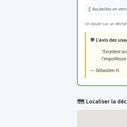
🍾
Bouteilles en verr
Un doute sur un déchet
💬 L'avis des us
"Excellent ac
l'impolitesse
— Sébastien H.
🗺️ Localiser la déc