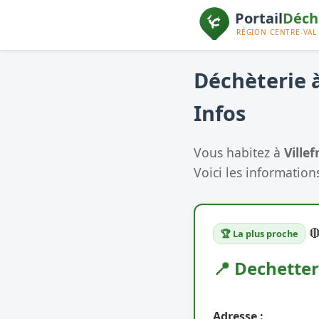
Déchèterie à
Infos
Vous habitez à
Ville
Voici les informations

🏆 La plus proche
📍 Dechetter
Adresse :