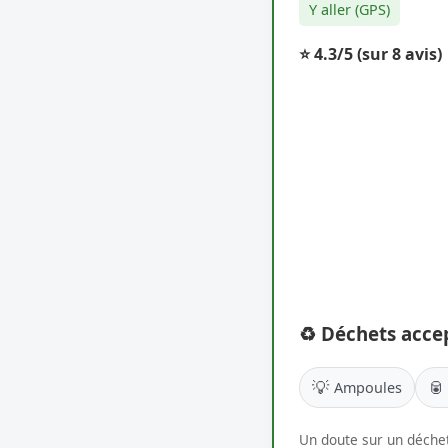
Y aller (GPS)
⭐ 4.3/5
(sur 8 avis)
♻️ Déchets acce
💡
🥫
Ampoules
Un doute sur un déchet