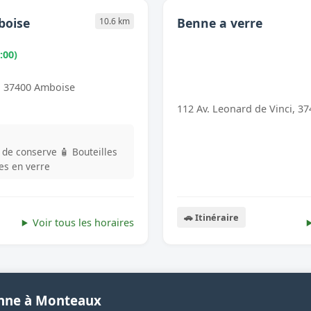
boise
Benne a verre
10.6 km
:00)
, 37400 Amboise
112 Av. Leonard de Vinci, 3
s de conserve
🧴 Bouteilles
les en verre
🚗 Itinéraire
Voir tous les horaires
enne à Monteaux