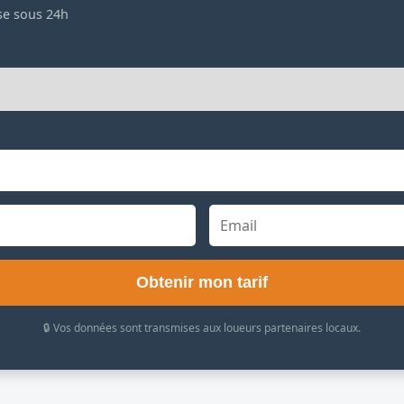
se sous 24h
Obtenir mon tarif
🔒 Vos données sont transmises aux loueurs partenaires locaux.