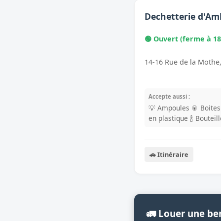
Dechetterie d'Am
🟢 Ouvert (ferme à 18
14-16 Rue de la Mothe
Accepte aussi :
💡 Ampoules
🥫 Boite
en plastique
🍾 Bouteil
🚗 Itinéraire
🚛 Louer une b