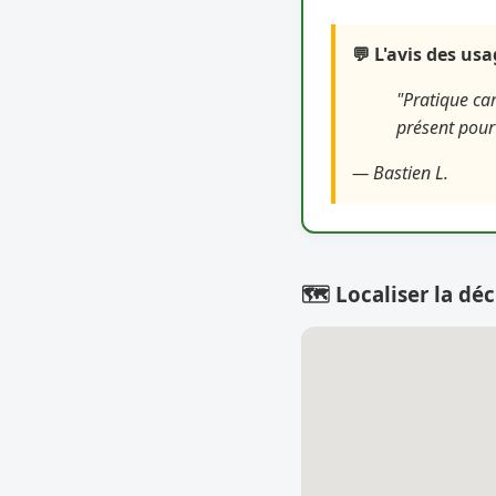
💬 L'avis des us
"Pratique car
présent pour 
— Bastien L.
🗺️ Localiser la déc