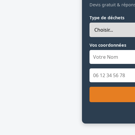
Devis gratuit & répon
Type de déchets
Vos coordonnées