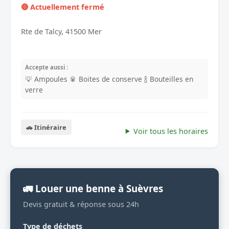
🔴 Actuellement fermé
Rte de Talcy, 41500 Mer
Accepte aussi :
💡 Ampoules
🥫 Boites de conserve
🍾 Bouteilles en
verre
🚗 Itinéraire
Voir tous les horaires
🚛 Louer une benne à Suèvres
Devis gratuit & réponse sous 24h
Type de déchets