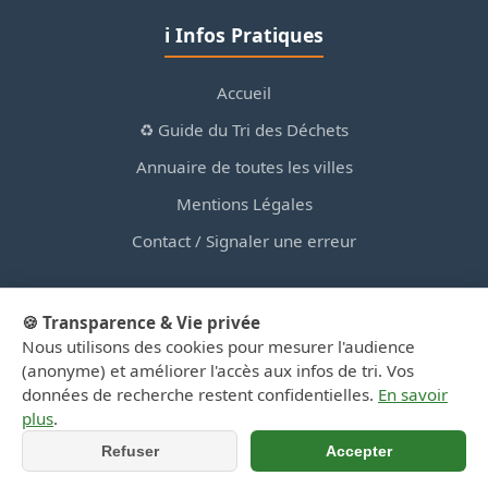
ℹ️ Infos Pratiques
Accueil
♻️ Guide du Tri des Déchets
Annuaire de toutes les villes
Mentions Légales
Contact / Signaler une erreur
🍪 Transparence & Vie privée
Nous utilisons des cookies pour mesurer l'audience
© 2026 PortailDesDechetsEnRegionCentre.fr — Site
(anonyme) et améliorer l'accès aux infos de tri. Vos
d'information privé, non affilié aux collectivités.
données de recherche restent confidentielles.
En savoir
plus
.
Refuser
Accepter
📞 Appeler
📍 Y aller (GPS)