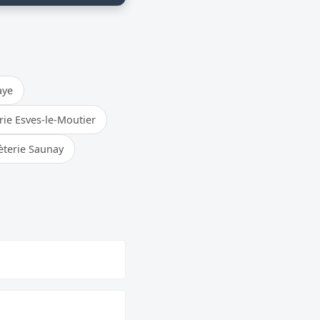
aye
ie Esves-le-Moutier
terie Saunay