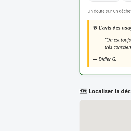
Un doute sur un déchet
💬 L'avis des us
"On est toujo
très conscien
— Didier G.
🗺️ Localiser la déc