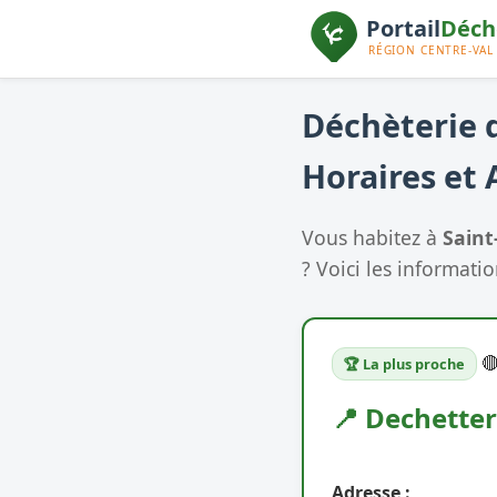
Déchèterie d
Horaires et 
Vous habitez à
Saint
? Voici les informatio

🏆 La plus proche
📍 Dechette
Adresse :