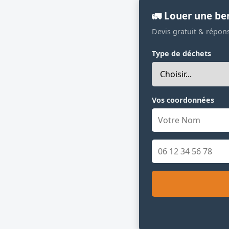
🚛 Louer une be
Devis gratuit & répon
Type de déchets
Vos coordonnées