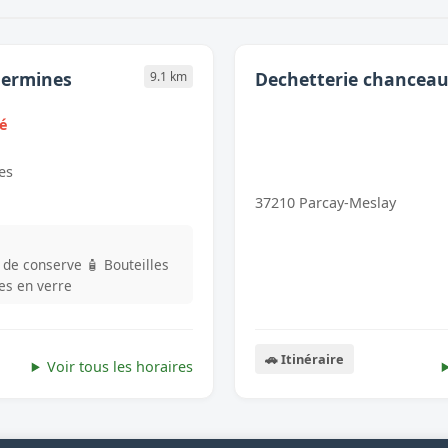
Hermines
Dechetterie chancea
9.1 km
mé
es
37210 Parcay-Meslay
s de conserve
🧴 Bouteilles
les en verre
🚗 Itinéraire
Voir tous les horaires