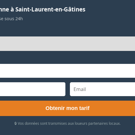
nne à Saint-Laurent-en-Gâtines
se sous 24h
Obtenir mon tarif
🔒 Vos données sont transmises aux loueurs partenaires locaux.