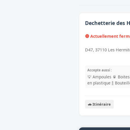
Dechetterie des 
🔴 Actuellement fer
D47, 37110 Les Hermit
Accepte aussi :
💡 Ampoules
🥫 Boite
en plastique
🍾 Bouteil
🚗 Itinéraire