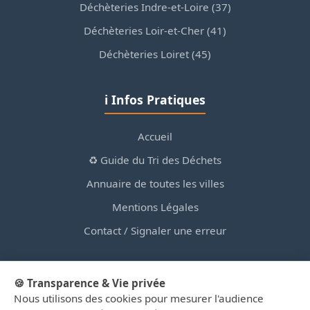
Déchèteries Indre-et-Loire (37)
Déchèteries Loir-et-Cher (41)
Déchèteries Loiret (45)
ℹ️ Infos Pratiques
Accueil
♻️ Guide du Tri des Déchets
Annuaire de toutes les villes
Mentions Légales
Contact / Signaler une erreur
🍪 Transparence & Vie privée
Nous utilisons des cookies pour mesurer l'audience
© 2026 PortailDesDechetsEnRegionCentre.fr — Site