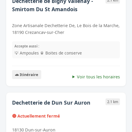
Dechetterie de Bigny Vallenay -
2.1 km
Smirtom Du St Amandois
Zone Artisanale Dechetterie De, Le Bois de la Marche,
18190 Crezancay-sur-Cher
Accepte aussi :
💡 Ampoules
🥫 Boites de conserve
🚗 Itinéraire
Voir tous les horaires
Dechetterie de Dun Sur Auron
2.1 km
🔴 Actuellement fermé
18130 Dun-sur-Auron