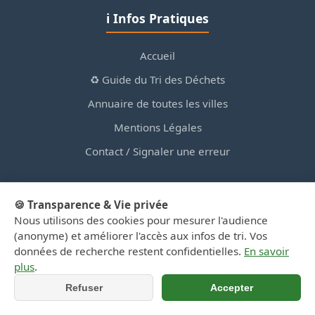
ℹ️ Infos Pratiques
Accueil
♻️ Guide du Tri des Déchets
Annuaire de toutes les villes
Mentions Légales
Contact / Signaler une erreur
🍪 Transparence & Vie privée
Nous utilisons des cookies pour mesurer l'audience
© 2026 PortailDesDechetsEnRegionCentre.fr — Site
(anonyme) et améliorer l'accès aux infos de tri. Vos
d'information privé, non affilié aux collectivités.
données de recherche restent confidentielles.
En savoir
plus
.
Refuser
Accepter
📞 Appeler
📍 Y aller (GPS)