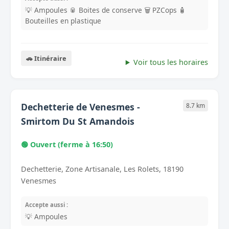
💡 Ampoules
🥫 Boites de conserve
🗑️ PZCops
🧴
Bouteilles en plastique
🚗 Itinéraire
Voir tous les horaires
Dechetterie de Venesmes -
8.7 km
Smirtom Du St Amandois
🟢 Ouvert (ferme à 16:50)
Dechetterie, Zone Artisanale, Les Rolets, 18190
Venesmes
Accepte aussi :
💡 Ampoules