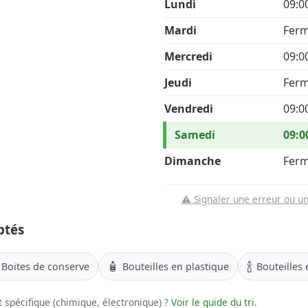
Lundi
09:0
Mardi
Fer
Mercredi
09:0
Jeudi
Fer
Vendredi
09:0
Samedi
09:0
Dimanche
Fer
⚠️ Signaler une erreur ou u
ptés
🧴
🍾
Boites de conserve
Bouteilles en plastique
Bouteilles 
 spécifique (chimique, électronique) ?
Voir le guide du tri
.