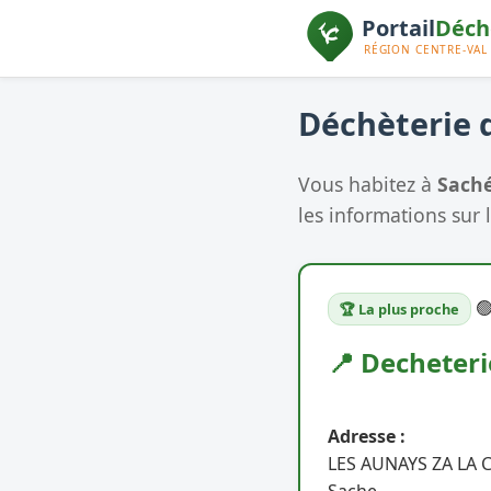
Déchèterie d
Vous habitez à
Sach
les informations sur l

🏆 La plus proche
📍 Decheteri
Adresse :
LES AUNAYS ZA LA 
Sache