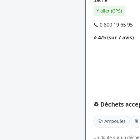
Y aller (GPS)
📞 0 800 19 65 95
⭐ 4/5
(sur 7 avis)
♻️ Déchets acce
💡
🥫
Ampoules
Un doute sur un déchet