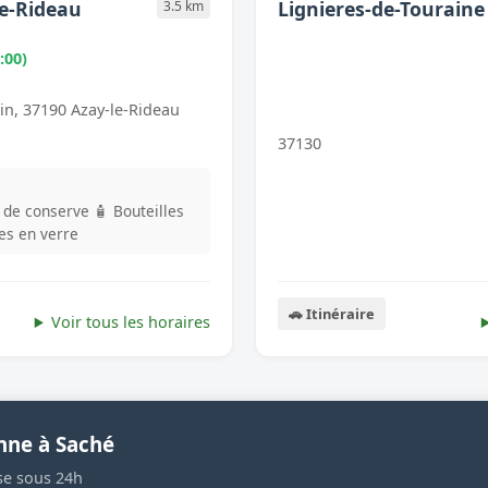
le-Rideau
Lignieres-de-Touraine
3.5 km
:00)
in, 37190 Azay-le-Rideau
37130
s de conserve
🧴 Bouteilles
les en verre
🚗 Itinéraire
Voir tous les horaires
nne à Saché
se sous 24h