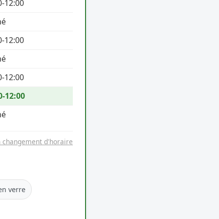
0-12:00
mé
0-12:00
mé
0-12:00
0-12:00
mé
n changement d'horaire
en verre