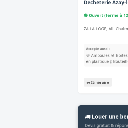
Decheterie Azay-
🟢 Ouvert (ferme à 12
ZA LA LOGE, All. Chalm
Accepte aussi :
💡 Ampoules
🥫 Boite
en plastique
🍾 Bouteil
🚗 Itinéraire
🚛 Louer une be
Devis gratuit & répon