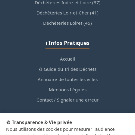
Déchèteries Indre-et-Loire (37)
Déchèteries Loir-et-Cher (41)
Déchèteries Loiret (45)
ℹ️ Infos Pratiques
Accueil
♻️ Guide du Tri des Déchets
Annuaire de toutes les villes
Mentions Légales
Contact / Signaler une erreur
🍪 Transparence & Vie privée
Nous utilisons des cookies pour mesurer l'audience
© 2026 PortailDesDechetsEnRegionCentre.fr — Site