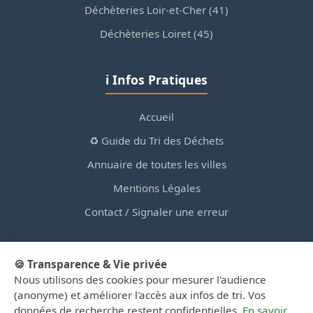
Déchèteries Loir-et-Cher (41)
Déchèteries Loiret (45)
ℹ️ Infos Pratiques
Accueil
♻️ Guide du Tri des Déchets
Annuaire de toutes les villes
Mentions Légales
Contact / Signaler une erreur
🍪 Transparence & Vie privée
Nous utilisons des cookies pour mesurer l'audience
© 2026 PortailDesDechetsEnRegionCentre.fr — Site
(anonyme) et améliorer l'accès aux infos de tri. Vos
d'information privé, non affilié aux collectivités.
données de recherche restent confidentielles.
En savoir