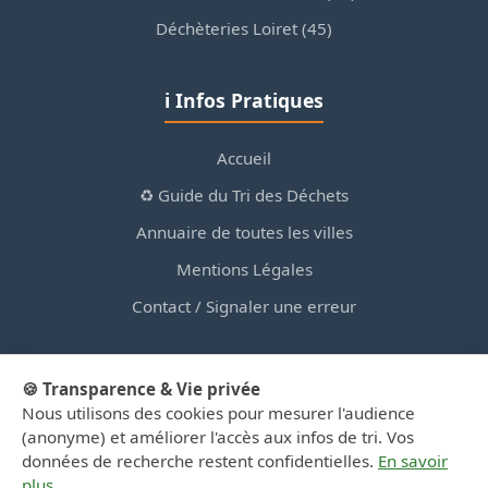
Déchèteries Loiret (45)
ℹ️ Infos Pratiques
Accueil
♻️ Guide du Tri des Déchets
Annuaire de toutes les villes
Mentions Légales
Contact / Signaler une erreur
🍪 Transparence & Vie privée
Nous utilisons des cookies pour mesurer l'audience
© 2026 PortailDesDechetsEnRegionCentre.fr — Site
(anonyme) et améliorer l'accès aux infos de tri. Vos
d'information privé, non affilié aux collectivités.
données de recherche restent confidentielles.
En savoir
plus
.