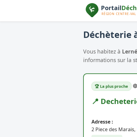
Déchèterie à
Vous habitez à
Lern
informations sur la s

🏆 La plus proche
📍 Decheter
Adresse :
2 Piece des Marais,