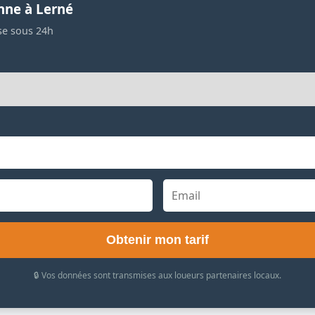
nne à Lerné
se sous 24h
Obtenir mon tarif
🔒 Vos données sont transmises aux loueurs partenaires locaux.