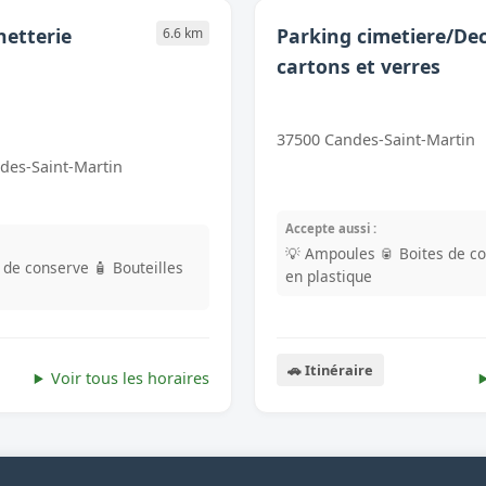
hetterie
Parking cimetiere/Dec
6.6 km
cartons et verres
37500 Candes-Saint-Martin
des-Saint-Martin
Accepte aussi :
💡 Ampoules
🥫 Boites de c
s de conserve
🧴 Bouteilles
en plastique
🚗 Itinéraire
Voir tous les horaires