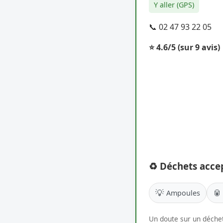
Y aller (GPS)
📞 02 47 93 22 05
⭐ 4.6/5
(sur 9 avis)
♻️ Déchets acce
💡
🥫
Ampoules
Un doute sur un déchet