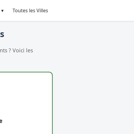
 ▾
Toutes les Villes
os
s ? Voici les
e