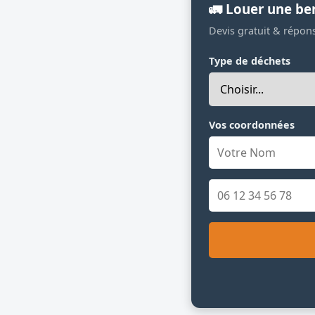
🚛 Louer une be
Devis gratuit & répon
Type de déchets
Vos coordonnées