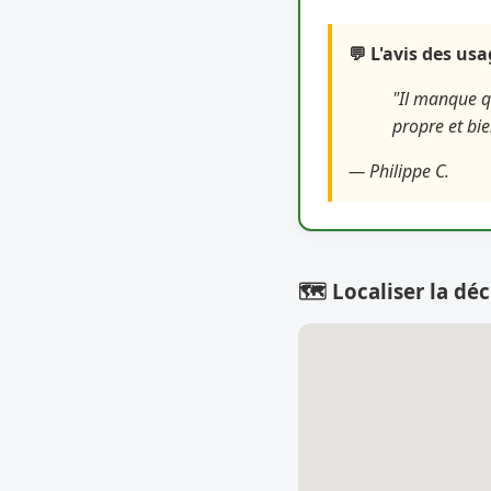
💬 L'avis des us
"Il manque qu
propre et bie
— Philippe C.
🗺️ Localiser la déc