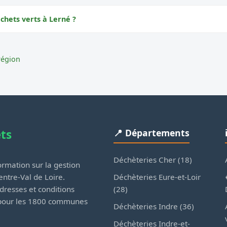
chets verts à Lerné ?
région
ets
📍 Départements
Déchèteries Cher (18)
rmation sur la gestion
Déchèteries Eure-et-Loir
ntre-Val de Loire.
(28)
dresses et conditions
 pour les 1800 communes
Déchèteries Indre (36)
Déchèteries Indre-et-