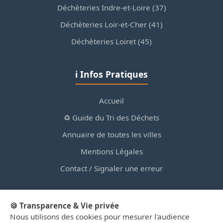
Déchèteries Indre-et-Loire (37)
Déchèteries Loir-et-Cher (41)
Déchèteries Loiret (45)
ℹ️ Infos Pratiques
Accueil
♻️ Guide du Tri des Déchets
Annuaire de toutes les villes
Mentions Légales
Contact / Signaler une erreur
🍪 Transparence & Vie privée
Nous utilisons des cookies pour mesurer l'audience
© 2026 PortailDesDechetsEnRegionCentre.fr — Site