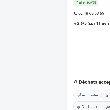
Y aller (GPS)
📞 02 48 60 03 59
⭐ 2.6/5
(sur 11 avis
♻️ Déchets acce
💡
🥫
Ampoules
🗑️
Dechets menage