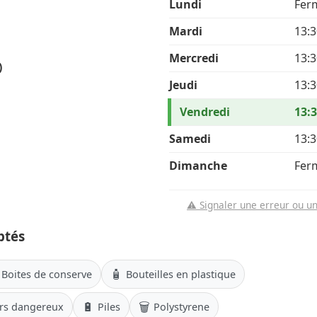
Lundi
Fer
Mardi
13:3
Mercredi
13:3
)
Jeudi
13:3
Vendredi
13:3
Samedi
13:3
Dimanche
Fer
⚠️ Signaler une erreur ou u
ptés
🧴
Boites de conserve
Bouteilles en plastique
🔋
🗑️
rs dangereux
Piles
Polystyrene