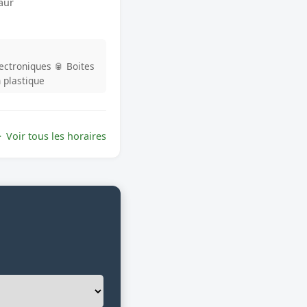
aur
lectroniques
🥫 Boites
n plastique
Voir tous les horaires