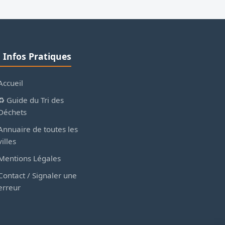
ℹ️ Infos Pratiques
Accueil
♻️ Guide du Tri des
Déchets
Annuaire de toutes les
villes
Mentions Légales
Contact / Signaler une
erreur