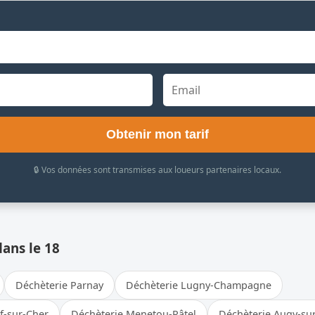
Obtenir mon tarif
🔒 Vos données sont transmises aux loueurs partenaires locaux.
dans le 18
Déchèterie Parnay
Déchèterie Lugny-Champagne
f-sur-Cher
Déchèterie Menetou-Râtel
Déchèterie Augy-su