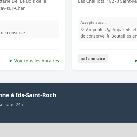
Les Chaillots, 18270 Saint-M
terie De, Le Bois de la
ay-sur-Cher
Accepte aussi :
💡 Ampoules
💻 Appareils e
s de conserve
de conserve
🧴 Bouteilles e
🚗 Itinéraire
Voir tous les horaires
nne à Ids-Saint-Roch
se sous 24h