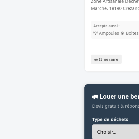
Zone Artisanale Dechet
Marche, 18190 Crezanc
Accepte aussi :
💡 Ampoules
🥫 Boite
🚗 Itinéraire
🚛 Louer une be
Devis gratuit & répon
Type de déchets