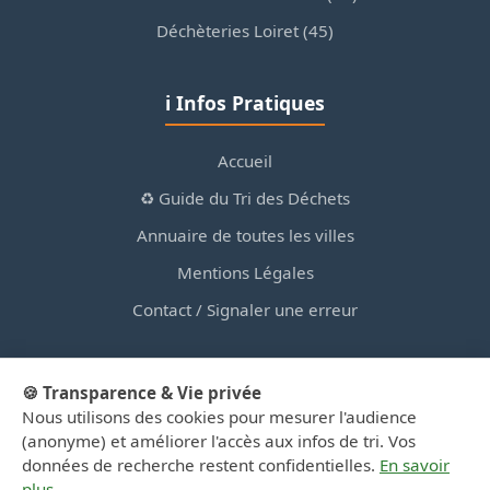
Déchèteries Loiret (45)
ℹ️ Infos Pratiques
Accueil
♻️ Guide du Tri des Déchets
Annuaire de toutes les villes
Mentions Légales
Contact / Signaler une erreur
🍪 Transparence & Vie privée
Nous utilisons des cookies pour mesurer l'audience
© 2026 PortailDesDechetsEnRegionCentre.fr — Site
(anonyme) et améliorer l'accès aux infos de tri. Vos
d'information privé, non affilié aux collectivités.
données de recherche restent confidentielles.
En savoir
plus
.