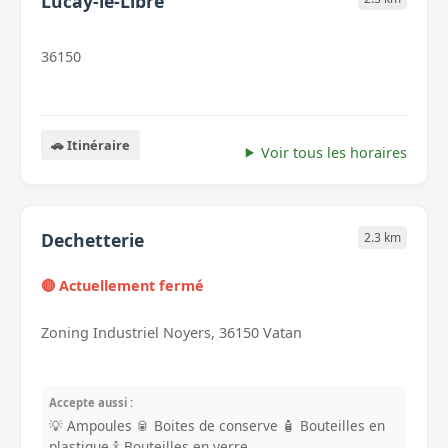
Lucay-le-Libre
36150
🚗 Itinéraire
Voir tous les horaires
Dechetterie
2.3 km
🔴 Actuellement fermé
Zoning Industriel Noyers, 36150 Vatan
Accepte aussi :
💡 Ampoules
🥫 Boites de conserve
🧴 Bouteilles en
plastique
🍾 Bouteilles en verre