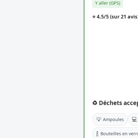
Y aller (GPS)
⭐ 4.5/5
(sur 21 avis
♻️ Déchets acce
💡
💻
Ampoules
🍾
Bouteilles en verr