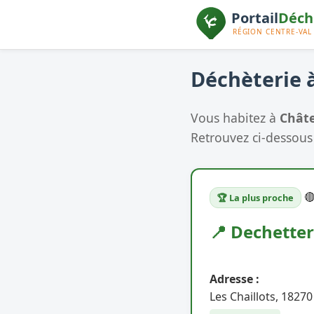
Déchèterie à
Vous habitez à
Chât
Retrouvez ci-dessous 

🏆 La plus proche
📍 Dechetter
Adresse :
Les Chaillots, 1827