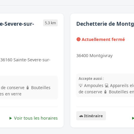
e-Severe-sur-
Dechetterie de Montg
5.3 km
🔴 Actuellement fermé
36400 Montgivray
36160 Sainte-Severe-sur-
Accepte aussi :
💡 Ampoules
💻 Appareils e
s de conserve
🧴 Bouteilles
de conserve
🧴 Bouteilles e
les en verre
🚗 Itinéraire
Voir tous les horaires