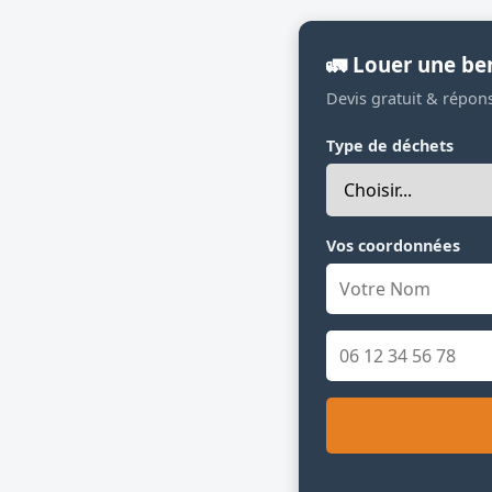
🚛 Louer une be
Devis gratuit & répon
Type de déchets
Vos coordonnées