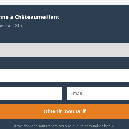
nne à Châteaumeillant
se sous 24h
Obtenir mon tarif
🔒 Vos données sont transmises aux loueurs partenaires locaux.