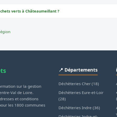
échets verts à Châteaumeillant ?
région
ets
📍 Départements
Déchèteries Cher (18)
rmation sur la gestion
Déchèteries Eure-et-Loir
ntre-Val de Loire.
(28)
dresses et conditions
 pour les 1800 communes
Déchèteries Indre (36)
Déchèteries Indre-et-