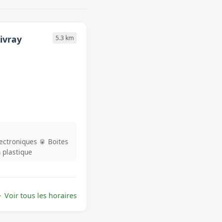
ivray
5.3 km
lectroniques
🥫 Boites
n plastique
Voir tous les horaires