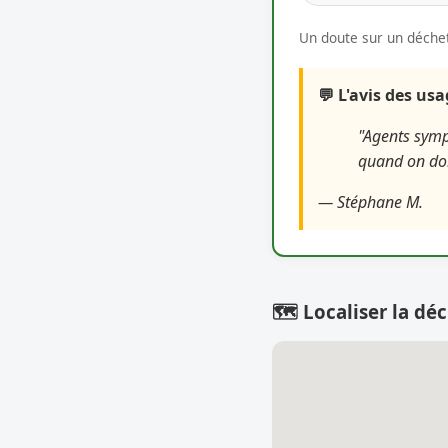
Un doute sur un déchet
💬 L'avis des us
"Agents symp
quand on doit
— Stéphane M.
🗺️ Localiser la déc