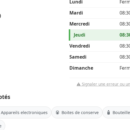
Lundi
Fer
Mardi
08:3
)
Mercredi
08:3
Jeudi
08:3
Vendredi
08:3
Samedi
08:3
Dimanche
Fer
⚠️ Signaler une erreur ou u
ptés
🥫
🧴
Appareils electroniques
Boites de conserve
Bouteill
e