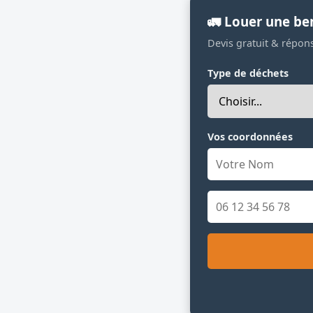
🚛 Louer une b
Devis gratuit & répon
Type de déchets
Vos coordonnées