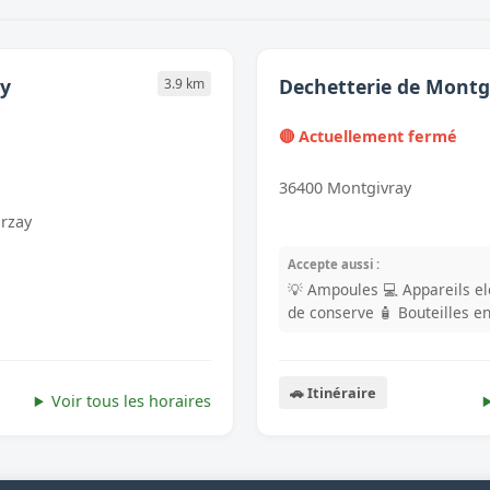
ay
Dechetterie de Montg
3.9 km
🔴 Actuellement fermé
36400 Montgivray
arzay
Accepte aussi :
💡 Ampoules
💻 Appareils e
de conserve
🧴 Bouteilles e
🚗 Itinéraire
Voir tous les horaires