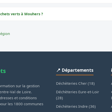
échets verts à Mouhers ?
région
ets
📍 Départements
Déchèteries Cher (18)
rmation sur la gestion
Déchèteries Eure-et-Loir
ntre-Val de Loire.
(28)
dresses et conditions
 pour les 1800 communes
Déchèteries Indre (36)