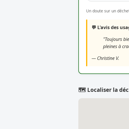
Un doute sur un déchet
💬 L'avis des us
"Toujours bie
pleines à cra
— Christine V.
🗺️ Localiser la déc