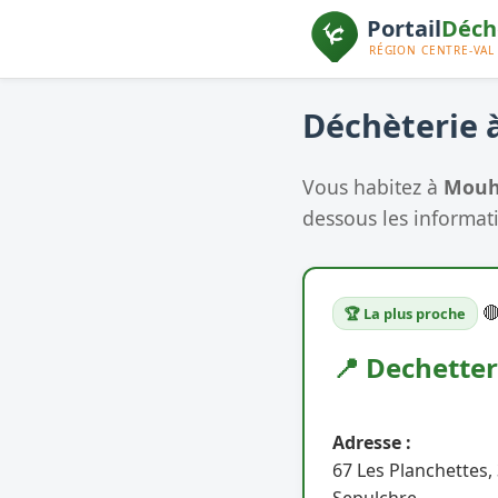
Déchèterie à
Vous habitez à
Mouh
dessous les informati

🏆 La plus proche
📍 Dechette
Adresse :
67 Les Planchettes,
Sepulchre