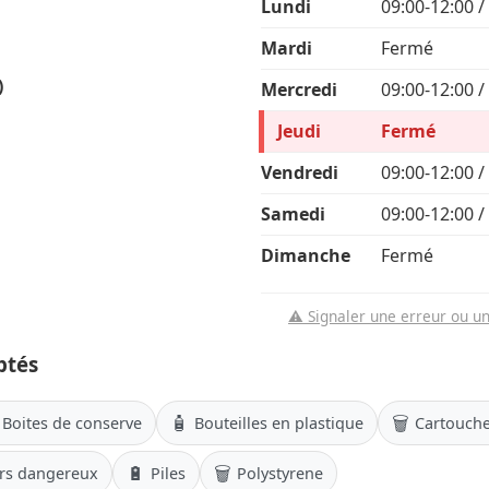
Lundi
09:00-12:00 /
Mardi
Fermé
)
Mercredi
09:00-12:00 /
Jeudi
Fermé
Vendredi
09:00-12:00 /
Samedi
09:00-12:00 /
Dimanche
Fermé
⚠️ Signaler une erreur ou u
ptés
🧴
🗑️
Boites de conserve
Bouteilles en plastique
Cartouche
🔋
🗑️
rs dangereux
Piles
Polystyrene