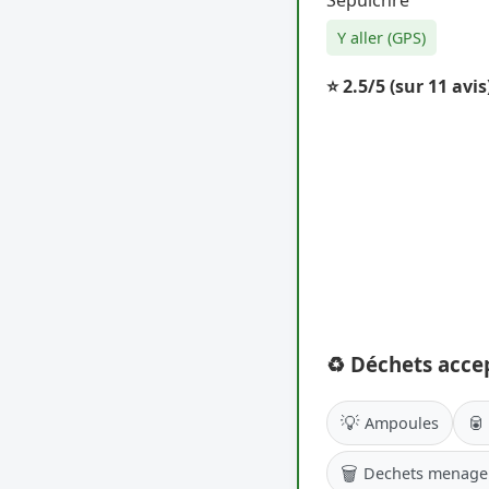
Y aller (GPS)
⭐ 2.5/5
(sur 11 avis
♻️ Déchets acce
💡
🥫
Ampoules
🗑️
Dechets menage