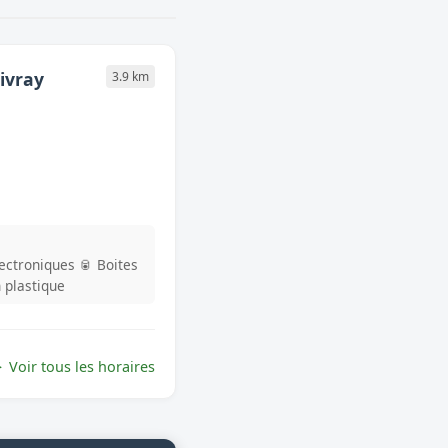
ivray
3.9 km
lectroniques
🥫 Boites
n plastique
Voir tous les horaires