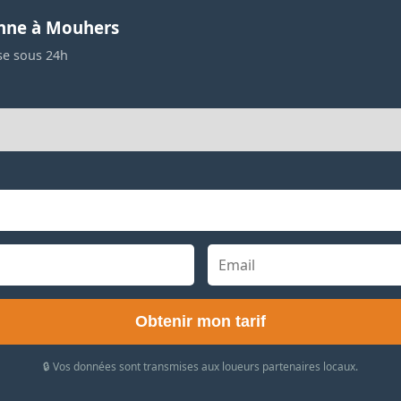
enne à Mouhers
se sous 24h
Obtenir mon tarif
🔒 Vos données sont transmises aux loueurs partenaires locaux.