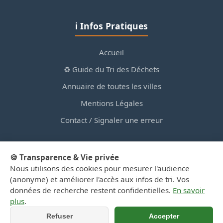
ℹ️ Infos Pratiques
Accueil
♻️ Guide du Tri des Déchets
Annuaire de toutes les villes
Mentions Légales
Contact / Signaler une erreur
🍪 Transparence & Vie privée
Nous utilisons des cookies pour mesurer l'audience
© 2026 PortailDesDechetsEnRegionCentre.fr — Site
(anonyme) et améliorer l'accès aux infos de tri. Vos
d'information privé, non affilié aux collectivités.
données de recherche restent confidentielles.
En savoir
plus
.
Refuser
Accepter
📞 Appeler
📍 Y aller (GPS)