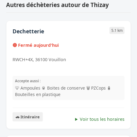
Autres déchèteries autour de Thizay
Dechetterie
5.1 km
🔴 Fermé aujourd'hui
RWCH+4X, 36100 Vouillon
Accepte aussi :
💡 Ampoules
🥫 Boites de conserve
🗑️ PZCops
🧴
Bouteilles en plastique
🚗 Itinéraire
Voir tous les horaires