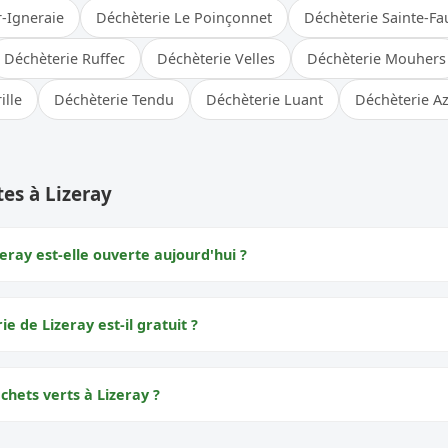
r-Igneraie
Déchèterie Le Poinçonnet
Déchèterie Sainte-Fa
Déchèterie Ruffec
Déchèterie Velles
Déchèterie Mouhers
ille
Déchèterie Tendu
Déchèterie Luant
Déchèterie Az
es à Lizeray
eray est-elle ouverte aujourd'hui ?
ie de Lizeray est-il gratuit ?
chets verts à Lizeray ?