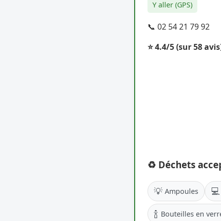
Y aller (GPS)
📞 02 54 21 79 92
⭐ 4.4/5
(sur 58 avis
♻️ Déchets acce
💡
💻
Ampoules
🍾
Bouteilles en verr