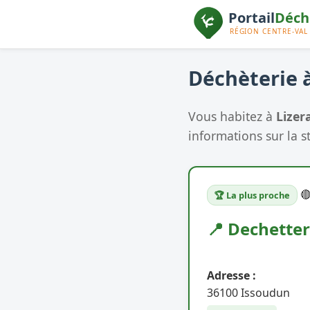
Déchèterie à
Vous habitez à
Lizer
informations sur la s

🏆 La plus proche
📍 Dechetter
Adresse :
36100 Issoudun