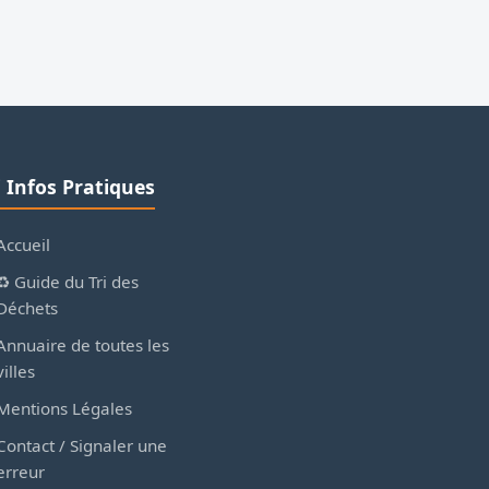
ℹ️ Infos Pratiques
Accueil
♻️ Guide du Tri des
Déchets
Annuaire de toutes les
villes
Mentions Légales
Contact / Signaler une
erreur