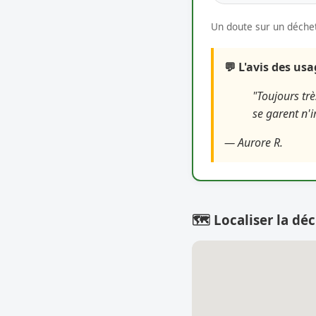
Un doute sur un déchet
💬 L'avis des us
"Toujours tr
se garent n'
— Aurore R.
🗺️ Localiser la déc