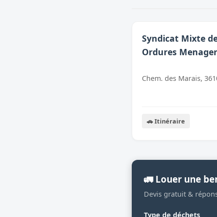
Syndicat Mixte de
Ordures Menager
Chem. des Marais, 361
🚗 Itinéraire
🚛 Louer une be
Devis gratuit & répon
Type de déchets