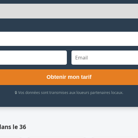
Obtenir mon tarif
🔒 Vos données sont transmises aux loueurs partenaires locaux.
dans le 36