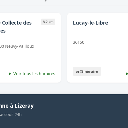
 Collecte des
Lucay-le-Libre
8.2 km
es
36150
00 Neuvy-Pailloux
🚗 Itinéraire
Voir tous les horaires
nne à Lizeray
se sous 24h