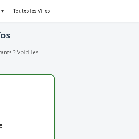
 ▾
Toutes les Villes
fos
nts ? Voici les
e