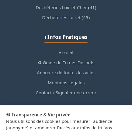
Déchèteries Loir-et-Cher (41)
Déchèteries Loiret (45)
ℹ️ Infos Pratiques
Accueil
♻️ Guide du Tri des Déchets
Annuaire de toutes les villes
Mentions Légales
Contact / Signaler une erreur
🍪 Transparence & Vie privée
Nous utilisons des cookies pour mesurer l'audience
© 2026 PortailDesDechetsEnRegionCentre.fr — Site
(anonyme) et améliorer l'accès aux infos de tri. Vos
d'information privé, non affilié aux collectivités.