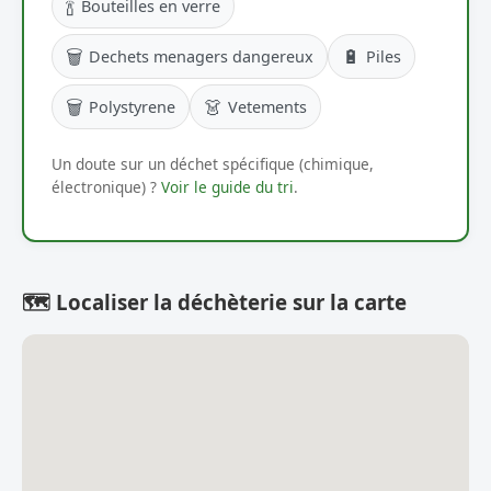
🍾
Bouteilles en verre
🗑️
🔋
Dechets menagers dangereux
Piles
🗑️
👗
Polystyrene
Vetements
Un doute sur un déchet spécifique (chimique,
électronique) ?
Voir le guide du tri
.
🗺️ Localiser la déchèterie sur la carte