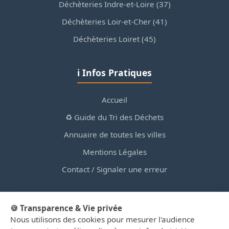
Déchèteries Indre-et-Loire (37)
Déchèteries Loir-et-Cher (41)
Déchèteries Loiret (45)
ℹ️ Infos Pratiques
Accueil
♻️ Guide du Tri des Déchets
Annuaire de toutes les villes
Mentions Légales
Contact / Signaler une erreur
🍪 Transparence & Vie privée
Nous utilisons des cookies pour mesurer l'audience
© 2026 PortailDesDechetsEnRegionCentre.fr — Site