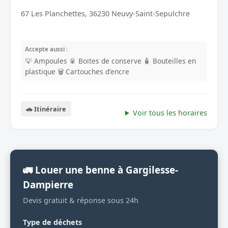
67 Les Planchettes, 36230 Neuvy-Saint-Sepulchre
Accepte aussi :
💡 Ampoules
🥫 Boites de conserve
🧴 Bouteilles en
plastique
🗑️ Cartouches d'encre
🚗 Itinéraire
Voir tous les horaires
🚛 Louer une benne à Gargilesse-
Dampierre
Devis gratuit & réponse sous 24h
Type de déchets