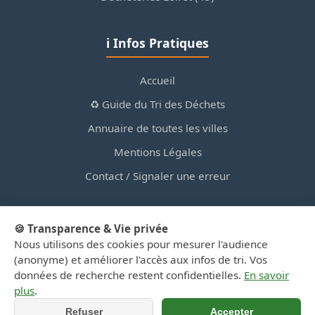
ℹ️ Infos Pratiques
Accueil
♻️ Guide du Tri des Déchets
Annuaire de toutes les villes
Mentions Légales
Contact / Signaler une erreur
🍪 Transparence & Vie privée
Nous utilisons des cookies pour mesurer l'audience
© 2026 PortailDesDechetsEnRegionCentre.fr — Site
(anonyme) et améliorer l'accès aux infos de tri. Vos
d'information privé, non affilié aux collectivités.
données de recherche restent confidentielles.
En savoir
plus
.
Refuser
Accepter