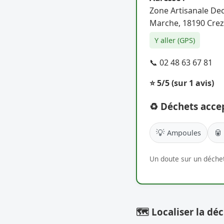
Zone Artisanale Dec
Marche, 18190 Crez
Y aller (GPS)
📞 02 48 63 67 81
⭐ 5/5
(sur 1 avis)
♻️ Déchets acce
💡
🥫
Ampoules
Un doute sur un déchet
🗺️ Localiser la déc