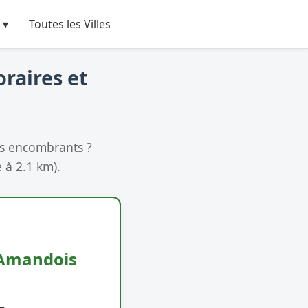
 ▾
Toutes les Villes
oraires et
os encombrants ?
 à 2.1 km).
t Amandois