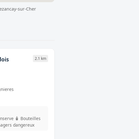
rezancay-sur-Cher
ois
2.1 km
gnieres
onserve
🧴 Bouteilles
nagers dangereux