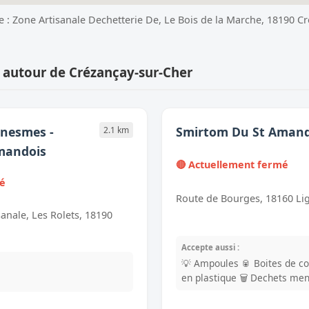
te : Zone Artisanale Dechetterie De, Le Bois de la Marche, 18190 C
 autour de Crézançay-sur-Cher
enesmes -
Smirtom Du St Amand
2.1 km
mandois
🔴 Actuellement fermé
mé
Route de Bourges, 18160 Li
sanale, Les Rolets, 18190
Accepte aussi :
💡 Ampoules
🥫 Boites de c
en plastique
🗑️ Dechets me