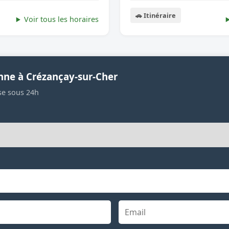
🚗 Itinéraire
Voir tous les horaires
nne à Crézançay-sur-Cher
se sous 24h