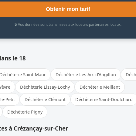
Obtenir mon tarif
🔒 Vos données sont transmises aux loueurs partenaires locaux.
dans le 18
Déchèterie Saint-Maur
Déchèterie Les Aix-d'Angillon
Déch
Yèvre
Déchèterie Lissay-Lochy
Déchèterie Meillant
le-Petit
Déchèterie Clémont
Déchèterie Saint-Doulchard
Déchèterie Pigny
es à Crézançay-sur-Cher