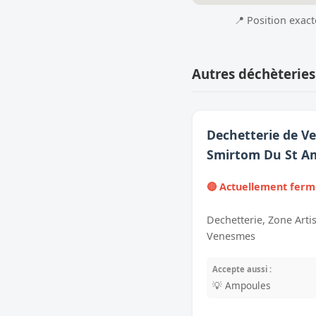
📍 Position exac
Autres déchèteries
Dechetterie de V
Smirtom Du St A
🔴 Actuellement fer
Dechetterie, Zone Arti
Venesmes
Accepte aussi :
💡 Ampoules