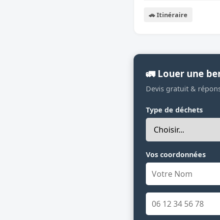
🚗 Itinéraire
🚛 Louer une be
Devis gratuit & répon
Type de déchets
Vos coordonnées