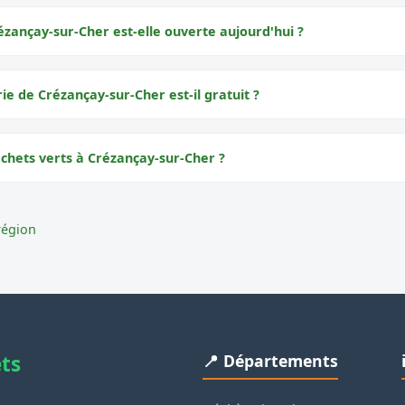
ézançay-sur-Cher est-elle ouverte aujourd'hui ?
rie de Crézançay-sur-Cher est-il gratuit ?
échets verts à Crézançay-sur-Cher ?
région
ets
📍 Départements