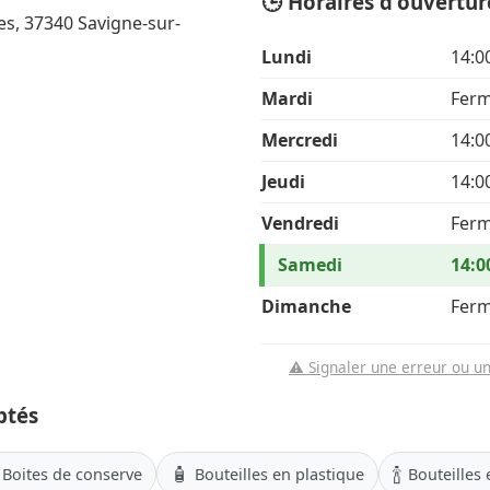
🕒 Horaires d'ouvertur
es, 37340 Savigne-sur-
Lundi
14:0
Mardi
Fer
Mercredi
14:0
Jeudi
14:0
Vendredi
Fer
Samedi
14:0
Dimanche
Fer
⚠️ Signaler une erreur ou u
ptés
🧴
🍾
Boites de conserve
Bouteilles en plastique
Bouteilles 