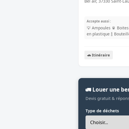
Bel air, 37330 Saint-La
Accepte aussi :
💡 Ampoules
🥫 Boite
en plastique
🍾 Bouteil
🚗 Itinéraire
🚛 Louer une be
Devis gratuit & répon
Type de déchets