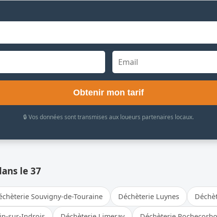
Obtenir mon tarif
🔒 Vos données sont transmises aux loueurs partenaires locaux.
dans le 37
échèterie Souvigny-de-Touraine
Déchèterie Luynes
Déchèt
in-sur-Indrois
Déchèterie Limeray
Déchèterie Rochecorb